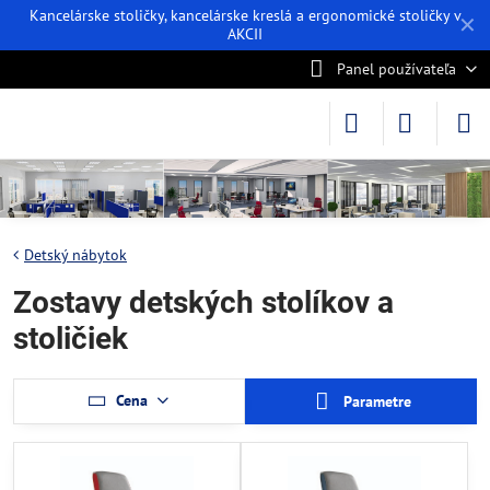
Kancelárske stoličky, kancelárske kreslá a ergonomické stoličky v
✕
AKCII
Panel používateľa
Detský nábytok
Zostavy detských stolíkov a
stoličiek
Cena
Parametre