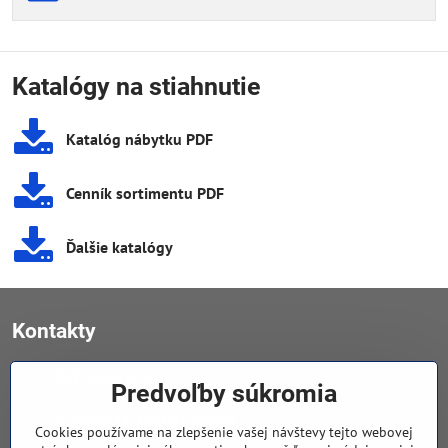
Katalógy na stiahnutie
Katalóg nábytku PDF
Cenník sortimentu PDF
Ďalšie katalógy
Kontakty
JGV trade s​.r​.o​.
Predvoľby súkromia
v Úvoze 11, 040 01 Košice
Cookies používame na zlepšenie vašej návštevy tejto webovej