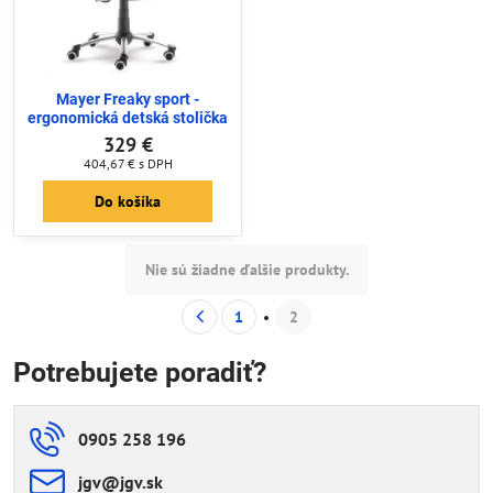
Mayer Freaky sport -
ergonomická detská stolička
329 €
404,67 €
s DPH
Do košíka
Nie sú žiadne ďalšie produkty.
1
2
Potrebujete poradiť?
0905 258 196
jgv​@jgv​.sk