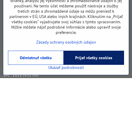
stránky, analýzu jej výkonnosti a zhromažďovanie údajov o jej
0905 258 196
používaní. Na tento účel môžeme použiť nástroje a služby
tretích strán a zhromaždené údaje sa môžu preniesť k
bratislava​@jgv​.sk
partnerom v EÚ, USA alebo iných krajinách. Kliknutím na „Prijať
všetky cookies“ vyjadrujete svoj súhlas s týmto spracovaním.
obchodný partner Bratislava
Nižšie môžete nájsť podrobné informácie alebo upraviť svoje
- nábytok a stoličky
preferencie.
Zásady ochrany osobných údajov
Fakturačné údaje
JGV trade s​.r​.o​.
Odmietnuť všetko
Prijať všetky cookies
IČO : 46909460
Ukázať podrobnosti
DIČ : 20223652906
IČ DPH : SK 2023652906
Sledujte naše novinky
Facebook
Navigácia