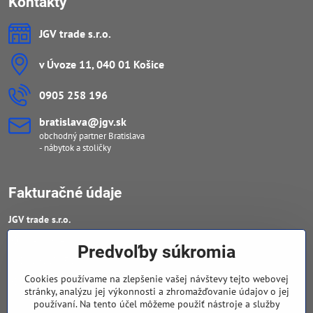
Katalógy na stiahnutie
Katalóg nábytku PDF
Cenník sortimentu PDF
Ďalšie katalógy
Kontakty
JGV trade s​.r​.o​.
Predvoľby súkromia
v Úvoze 11, 040 01 Košice
Cookies používame na zlepšenie vašej návštevy tejto webovej
stránky, analýzu jej výkonnosti a zhromažďovanie údajov o jej
0905 258 196
používaní. Na tento účel môžeme použiť nástroje a služby