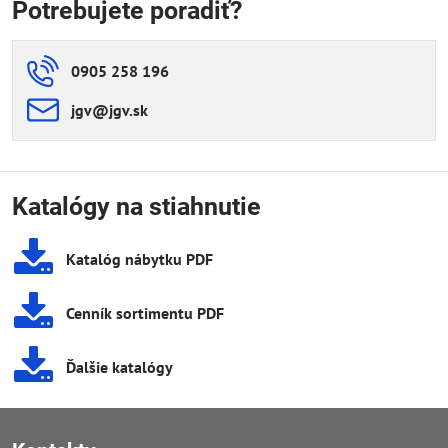
Mayer Freaky sport -
ergonomická detská stolička
329 €
404,67 €
s DPH
Do košíka
Nie sú žiadne ďalšie produkty.
1
2
Potrebujete poradiť?
0905 258 196
jgv​@jgv​.sk