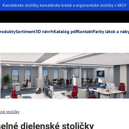
Kancelárske stoličky, kancelárske kreslá a ergonomické stoličky v AKCII
rodukty
Sortiment
3D návrh
Katalóg pdf
Kontakt
Farby látok a náb
né stoličky
elné dielenské stoličky