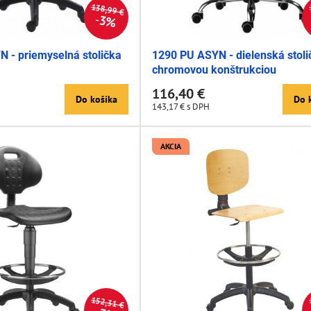
138,99 €
3%
 - priemyselná stolička
1290 PU ASYN - dielenská stoli
chromovou konštrukciou
116,40 €
Do košíka
Do 
143,17 €
s DPH
AKCIA
152,31 €