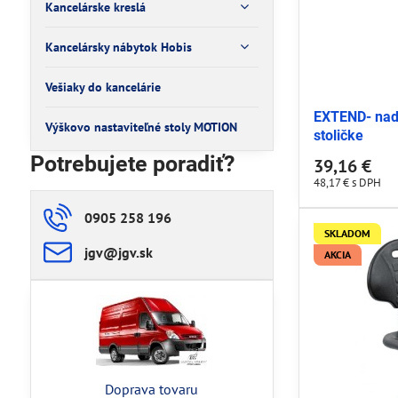
Kancelárske kreslá
Kancelársky nábytok Hobis
Vešiaky do kancelárie
EXTEND- nad
Výškovo nastaviteľné stoly MOTION
stoličke
Potrebujete poradiť?
39,16 €
48,17 €
s DPH
0905 258 196
SKLADOM
jgv​@jgv​.sk
AKCIA
Doprava tovaru