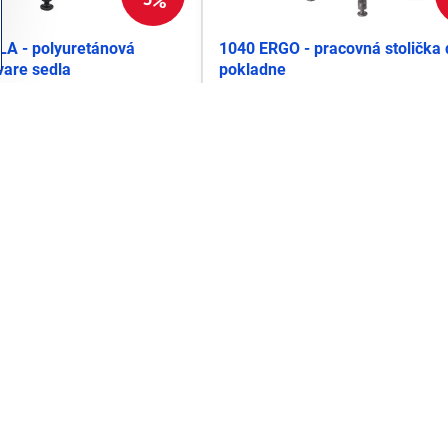
LA - polyuretánová
1040 ERGO - pracovná stolička 
vare sedla
pokladne
133,86 €
Do košíka
Do 
164,65 €
s DPH
183,27 €
3%