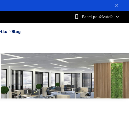
✕
Panel používateľa
ytku
Blog