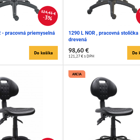
124,41 €
3%
 - pracovná priemyselná
1290 L NOR , pracovná stolička
drevená
98,60 €
Do košíka
Do 
121,27 €
s DPH
AKCIA