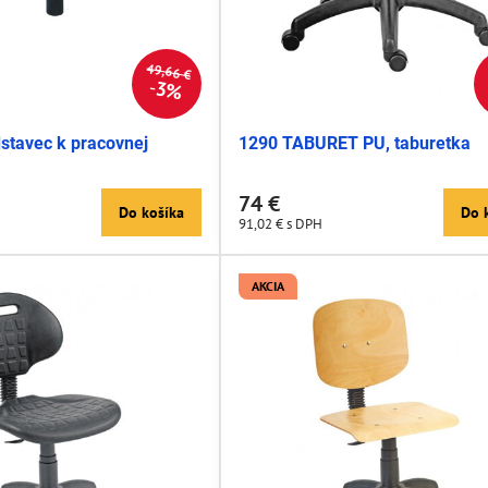
49,66 €
3%
stavec k pracovnej
1290 TABURET PU, taburetka
74 €
Do košíka
Do 
91,02 €
s DPH
AKCIA