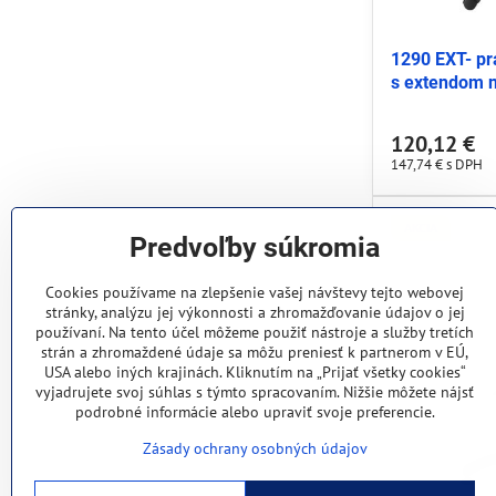
1290 EXT- pr
s extendom 
120,12 €
147,74 €
s DPH
AKCIA
Predvoľby súkromia
Cookies používame na zlepšenie vašej návštevy tejto webovej
stránky, analýzu jej výkonnosti a zhromažďovanie údajov o jej
používaní. Na tento účel môžeme použiť nástroje a služby tretích
strán a zhromaždené údaje sa môžu preniesť k partnerom v EÚ,
USA alebo iných krajinách. Kliknutím na „Prijať všetky cookies“
vyjadrujete svoj súhlas s týmto spracovaním. Nižšie môžete nájsť
podrobné informácie alebo upraviť svoje preferencie.
Zásady ochrany osobných údajov