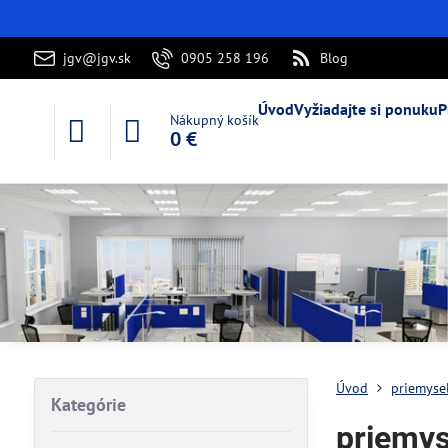
jgv@jgv.sk
0905 258 196
Blog
Úvod
Vyžiadajte si ponuku
P
Nákupný košík
0 €
Úvod
priemysel
Kategórie
priemys