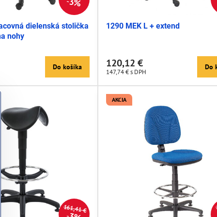
3%
acovná dielenská stolička
1290 MEK L + extend
na nohy
120,12 €
Do košíka
Do 
147,74 €
s DPH
AKCIA
161,41 €
3%