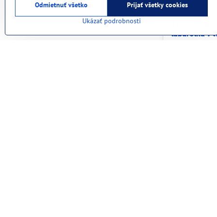
Odmietnuť všetko
Prijať všetky cookies
Ukázať podrobnosti
1290 PU SEL
taburetka v t
127,29 €
156,57 €
s DPH
SKLADOM
AKCIA