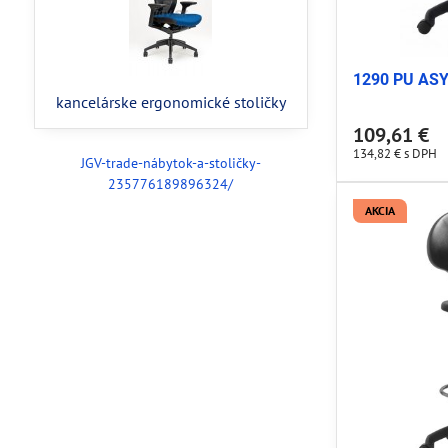
1290 PU ASYN
kancelárske ergonomické stoličky
109,61 €
134,82 €
s DPH
JGV-trade-nábytok-a-stoličky-
235776189896324/
AKCIA