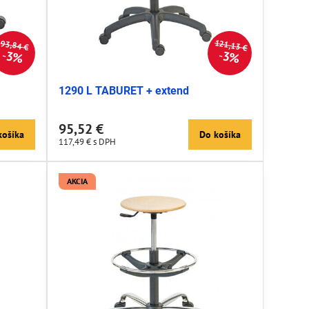
121,13 €
93,84 €
3%
3%
1290 L TABURET + extend
95,52 €
košíka
Do košíka
117,49 €
s DPH
AKCIA