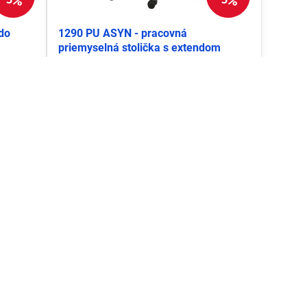
do
1290 PU ASYN - pracovná
priemyselná stolička s extendom
135,49 €
košíka
Do košíka
166,65 €
s DPH