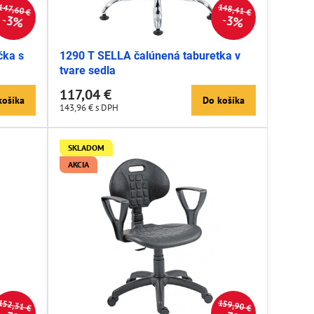
148,41 €
147,60 €
3%
3%
čka s
1290 T SELLA čalúnená taburetka v
tvare sedla
117,04 €
košíka
Do košíka
143,96 €
s DPH
SKLADOM
AKCIA
152,31 €
159,90 €