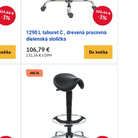
125,02 €
135,42 €
3%
3%
1290 L taburet C , drevená pracovná
dielenská stolička
106,79 €
košíka
Do košíka
131,36 €
s DPH
AKCIA