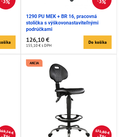
3%
3%
1290 PU MEK + BR 16, pracovná
stolička s výškovonastaviteľnými
podrúčkami
126,10 €
košíka
Do košíka
155,10 €
s DPH
AKCIA
169,74 €
171,80 €
3%
3%