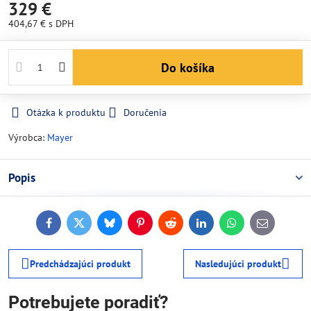
329 €
404,67 €
s DPH
Do košíka
Otázka k produktu
Doručenia
Výrobca:
Mayer
Popis
Facebook
Twitter
Bluesky
Pinterest
Reddit
LinkedIn
WhatsApp
E-
mail
Predchádzajúci produkt
Nasledujúci produkt
Potrebujete poradiť?