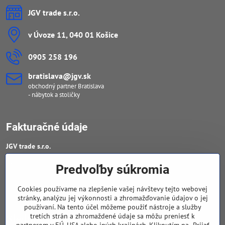
JGV trade s​.r​.o​.
v Úvoze 11, 040 01 Košice
0905 258 196
bratislava​@jgv​.sk
obchodný partner Bratislava
- nábytok a stoličky
Fakturačné údaje
JGV trade s​.r​.o​.
IČO : 46909460
Predvoľby súkromia
DIČ : 20223652906
Cookies používame na zlepšenie vašej návštevy tejto webovej
IČ DPH : SK 2023652906
stránky, analýzu jej výkonnosti a zhromažďovanie údajov o jej
používaní. Na tento účel môžeme použiť nástroje a služby
tretích strán a zhromaždené údaje sa môžu preniesť k
Sledujte naše novinky