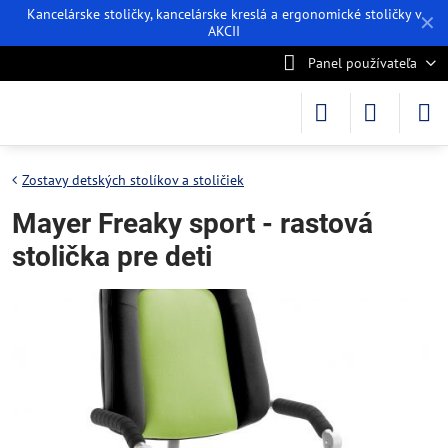
Kancelárske stoličky, kancelárske kreslá a ergonomické stoličky v
✕
AKCII
Panel používateľa
Zostavy detských stolíkov a stoličiek
Mayer Freaky sport - rastová
stolička pre deti