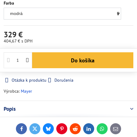
Farba
329 €
404,67 €
s DPH
Do košíka
Otázka k produktu
Doručenia
Výrobca:
Mayer
Popis
Facebook
Twitter
Bluesky
Pinterest
Reddit
LinkedIn
WhatsApp
E-
mail