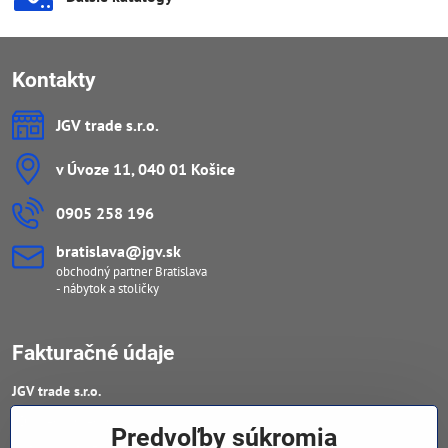
Kontakty
JGV trade s​.r​.o​.
v Úvoze 11, 040 01 Košice
0905 258 196
bratislava​@jgv​.sk
obchodný partner Bratislava
- nábytok a stoličky
Fakturačné údaje
JGV trade s​.r​.o​.
IČO : 46909460
Predvoľby súkromia