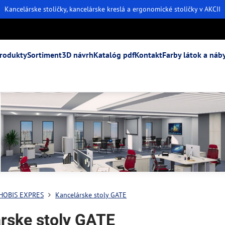
Kancelárske stoličky, kancelárske kreslá a ergonomické stoličky v AKCII
rodukty
Sortiment
3D návrh
Katalóg pdf
Kontakt
Farby látok a náb
 HOBIS EXPRES
Kancelárske stoly GATE
rske stoly GATE