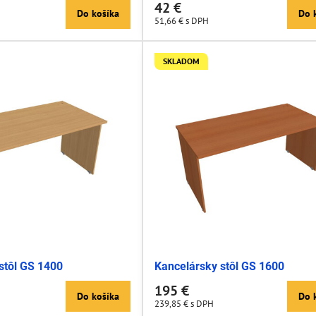
42 €
Do košíka
Do 
51,66 €
s DPH
SKLADOM
stôl GS 1400
Kancelársky stôl GS 1600
195 €
Do košíka
Do 
239,85 €
s DPH