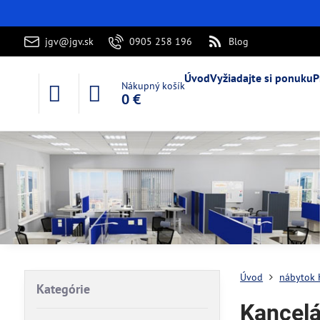
jgv@jgv.sk
0905 258 196
Blog
Úvod
Vyžiadajte si ponuku
P
Nákupný košík
0 €
Úvod
nábytok
Kategórie
Kancelá