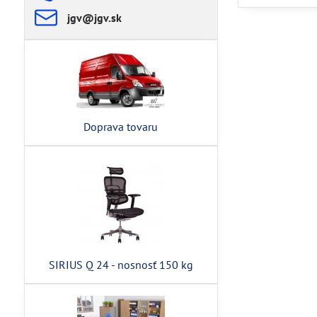
jgv​@jgv​.sk
Doprava tovaru
SIRIUS Q 24 - nosnosť 150 kg