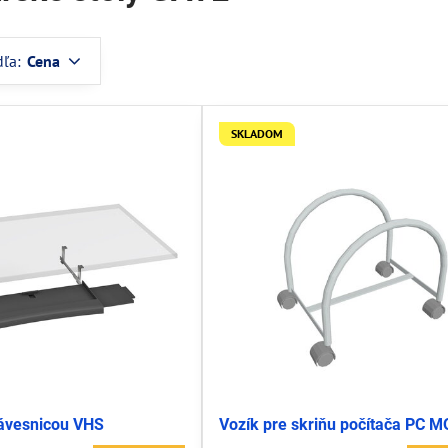
dľa:
Cena
SKLADOM
lávesnicou VHS
Vozík pre skriňu počítača PC M