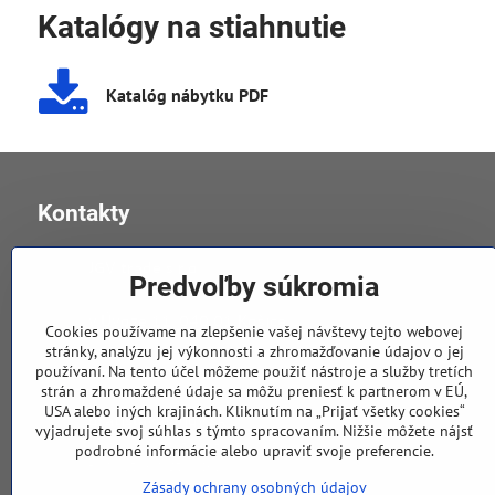
Katalógy na stiahnutie
Katalóg nábytku PDF
Kontakty
JGV trade s​.r​.o​.
Predvoľby súkromia
v Úvoze 11, 040 01 Košice
Cookies používame na zlepšenie vašej návštevy tejto webovej
stránky, analýzu jej výkonnosti a zhromažďovanie údajov o jej
používaní. Na tento účel môžeme použiť nástroje a služby tretích
0905 258 196
strán a zhromaždené údaje sa môžu preniesť k partnerom v EÚ,
USA alebo iných krajinách. Kliknutím na „Prijať všetky cookies“
bratislava​@jgv​.sk
vyjadrujete svoj súhlas s týmto spracovaním. Nižšie môžete nájsť
obchodný partner Bratislava
podrobné informácie alebo upraviť svoje preferencie.
- nábytok a stoličky
Zásady ochrany osobných údajov