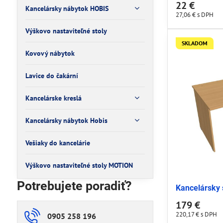
22 €
Kancelársky nábytok HOBIS
27,06 €
s DPH
Výškovo nastaviteľné stoly
SKLADOM
Kovový nábytok
Lavice do čakární
Kancelárske kreslá
Kancelársky nábytok Hobis
Vešiaky do kancelárie
Výškovo nastaviteľné stoly MOTION
Potrebujete poradiť?
Kancelársky 
179 €
220,17 €
s DPH
0905 258 196