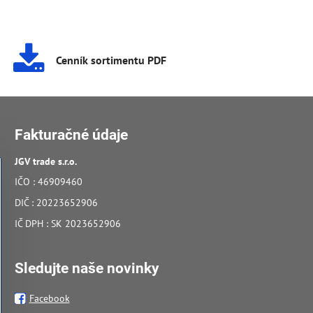
Cenník sortimentu PDF
Fakturačné údaje
JGV trade s​.r​.o​.
IČO : 46909460
DIČ : 20223652906
IČ DPH : SK 2023652906
Sledujte naše novinky
Facebook