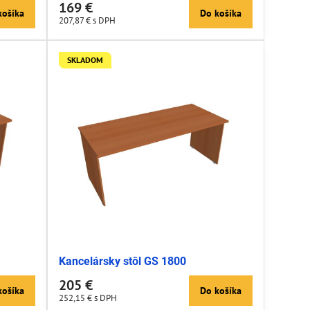
169 €
košíka
Do košíka
207,87 €
s DPH
SKLADOM
Kancelársky stôl GS 1800
205 €
košíka
Do košíka
252,15 €
s DPH