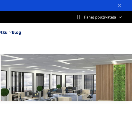
✕
Panel používateľa
ytku
Blog