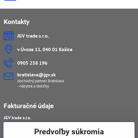
Kontakty
JGV trade s​.r​.o​.
v Úvoze 11, 040 01 Košice
0905 258 196
bratislava​@jgv​.sk
obchodný partner Bratislava
- nábytok a stoličky
Fakturačné údaje
JGV trade s​.r​.o​.
IČO : 46909460
Predvoľby súkromia
DIČ : 20223652906