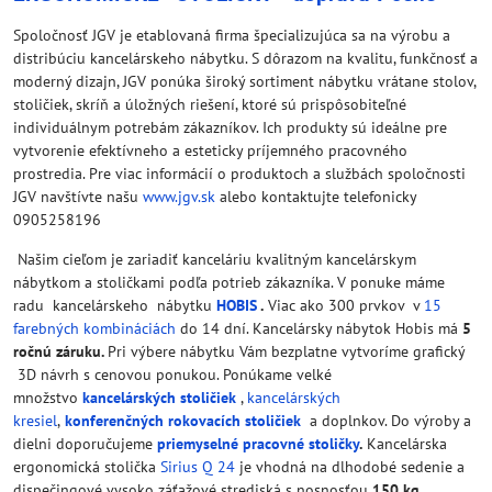
Spoločnosť JGV je etablovaná firma špecializujúca sa na výrobu a
distribúciu kancelárskeho nábytku. S dôrazom na kvalitu, funkčnosť a
moderný dizajn, JGV ponúka široký sortiment nábytku vrátane stolov,
stoličiek, skríň a úložných riešení, ktoré sú prispôsobiteľné
individuálnym potrebám zákazníkov. Ich produkty sú ideálne pre
vytvorenie efektívneho a esteticky príjemného pracovného
prostredia. Pre viac informácií o produktoch a službách spoločnosti
JGV navštívte našu
www.jgv.sk
alebo kontaktujte telefonicky
0905258196
Našim cieľom je zariadiť kanceláriu kvalitným kancelárskym
nábytkom a stoličkami podľa potrieb zákazníka. V ponuke máme
radu kancelárskeho nábytku
HOBIS
.
Viac ako 300 prvkov v
15
farebných kombináciách
do 14 dní. Kancelársky nábytok Hobis má
5
ročnú záruku.
Pri výbere nábytku Vám bezplatne vytvoríme grafický
3D návrh s cenovou ponukou. Ponúkame velké
množstvo
kancelárských stoličiek
,
kancelárských
kresiel
,
konferenčných rokovacích stoličiek
a doplnkov. Do výroby a
dielni doporučujeme
priemyselné pracovné stoličky
.
Kancelárska
ergonomická stolička
Sirius Q 24
je vhodná na dlhodobé sedenie a
dispečingové vysoko záťažové strediská s nosnosťou
150 kg.