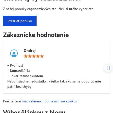
Z našej ponuky ergonomických stoličiek si určite vyberiete
Prezrieť ponuku
Zákaznícke hodnotenie
Ondrej
Hodnotenie:
5
/
+ Rýchlosť
5
+ Komunikácia
+ Tovar reálne skladom
Neboli žiadne nedostatky , všetko tak ako sa na odporúčanie
patrí, bez chyby
Prečítajte si
viac referencií od našich zákazníkov
Výber článkov z blogu