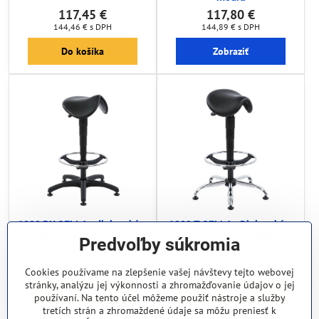
117,45 €
117,80 €
144,46 €
s DPH
144,89 €
s DPH
Do košíka
Zobraziť
1290 PU SELLA - dielenská a
1290 T SELLA - Dielenská a
laboratórna stolička
laboratórna stolička
Predvoľby súkromia
119,04 €
122,67 €
146,42 €
s DPH
150,89 €
s DPH
Cookies používame na zlepšenie vašej návštevy tejto webovej
stránky, analýzu jej výkonnosti a zhromažďovanie údajov o jej
Do košíka
Do košíka
používaní. Na tento účel môžeme použiť nástroje a služby
tretích strán a zhromaždené údaje sa môžu preniesť k