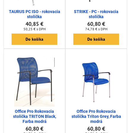
TAURUS PC ISO - rokovacia
STRIKE - PC - rokovacia
stolička
stolička
40,85 €
60,80 €
50,25 €
s DPH
74,78 €
s DPH
Do košíka
Do košíka
Office Pro Rokovacia
Office Pro Rokovacia
stolička TRITON Black,
stolička Triton Grey, Farba
Farba modrá
modrá
60,80 €
60,80 €