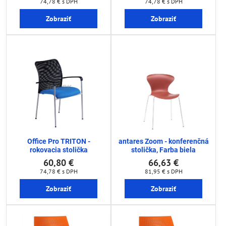
74,78 €
s DPH
74,78 €
s DPH
Zobraziť
Zobraziť
Office Pro TRITON -
antares Zoom - konferenčná
rokovacia stolička
stolička, Farba biela
60,80 €
66,63 €
74,78 €
s DPH
81,95 €
s DPH
Zobraziť
Zobraziť