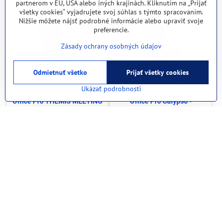
partnerom v EÚ, USA alebo iných krajinách. Kliknutím na „Prijať
všetky cookies“ vyjadrujete svoj súhlas s týmto spracovaním.
Nižšie môžete nájsť podrobné informácie alebo upraviť svoje
preferencie.
Zásady ochrany osobných údajov
Odmietnuť všetko
Prijať všetky cookies
Ukázať podrobnosti
Office Pro THEMIS MEETING
Office Pro Calypso -
- rokovacia stolička, Farba
kancelárska ergonomická
modrá
stolička, Farba modrá
128,25 €
140,36 €
157,75 €
s DPH
172,64 €
s DPH
Zobraziť
Zobraziť