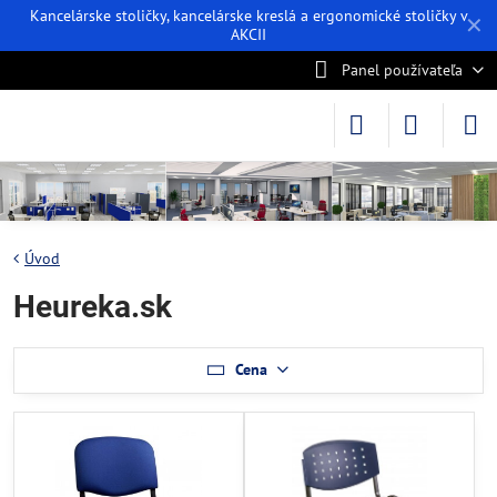
Kancelárske stoličky, kancelárske kreslá a ergonomické stoličky v
✕
AKCII
Panel používateľa
Úvod
Heureka.sk
Cena