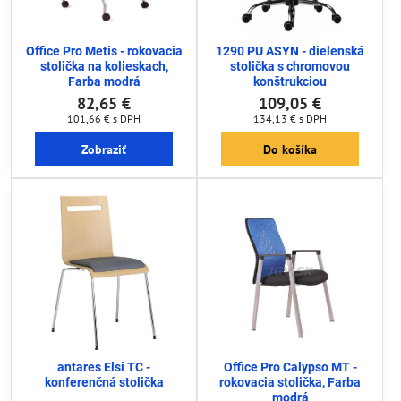
Office Pro Metis - rokovacia
1290 PU ASYN - dielenská
stolička na kolieskach,
stolička s chromovou
Farba modrá
konštrukciou
82,65 €
109,05 €
101,66 €
s DPH
134,13 €
s DPH
Zobraziť
Do košíka
antares Elsi TC -
Office Pro Calypso MT -
konferenčná stolička
rokovacia stolička, Farba
modrá