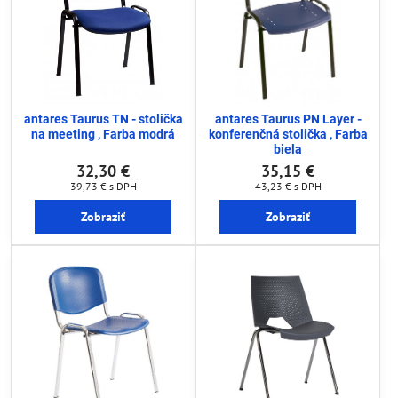
antares Taurus TN - stolička
antares Taurus PN Layer -
na meeting , Farba modrá
konferenčná stolička , Farba
biela
32,30 €
35,15 €
39,73 €
s DPH
43,23 €
s DPH
Zobraziť
Zobraziť