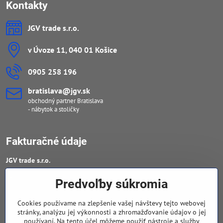
Kontakty
JGV trade s​.r​.o​.
v Úvoze 11, 040 01 Košice
0905 258 196
bratislava​@jgv​.sk
obchodný partner Bratislava
- nábytok a stoličky
Fakturačné údaje
JGV trade s​.r​.o​.
IČO : 46909460
Predvoľby súkromia
DIČ : 20223652906
Cookies používame na zlepšenie vašej návštevy tejto webovej
IČ DPH : SK 2023652906
stránky, analýzu jej výkonnosti a zhromažďovanie údajov o jej
používaní. Na tento účel môžeme použiť nástroje a služby