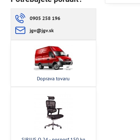
0905 258 196
jgv​@jgv​.sk
Doprava tovaru
SIRIUS Q 24 - nosnosť 150 kg