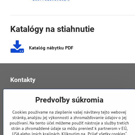
Katalógy na stiahnutie
Katalóg nábytku PDF
Kontakty
JGV trade s​.r​.o​.
Predvoľby súkromia
v Úvoze 11, 040 01 Košice
Cookies používame na zlepšenie vašej návštevy tejto webovej
stránky, analýzu jej výkonnosti a zhromažďovanie údajov o jej
používaní. Na tento účel môžeme použiť nástroje a služby tretích
0905 258 196
strán a zhromaždené údaje sa môžu preniesť k partnerom v EÚ,
USA alebo iných krajinách. Kliknutím na „Prijať všetky cookies“