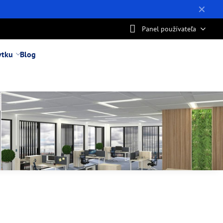
✕
Panel používateľa
ytku
Blog