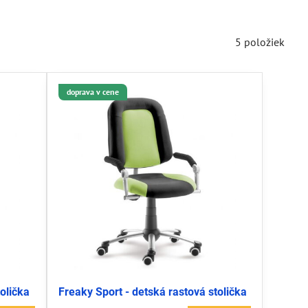
5
položiek
doprava v cene
tolička
Freaky Sport - detská rastová stolička