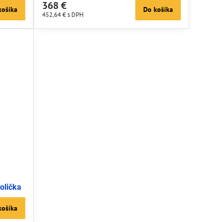
368 €
košíka
Do košíka
452,64 €
s DPH
tolička
košíka