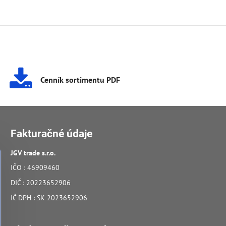
Cenník sortimentu PDF
Fakturačné údaje
JGV trade s​.r​.o​.
IČO : 46909460
DIČ : 20223652906
IČ DPH : SK 2023652906