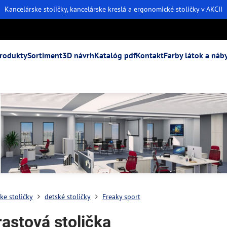
Kancelárske stoličky, kancelárske kreslá a ergonomické stoličky v AKCII
rodukty
Sortiment
3D návrh
Katalóg pdf
Kontakt
Farby látok a náb
ke stoličky
detské stoličky
Freaky sport
rastová stolička