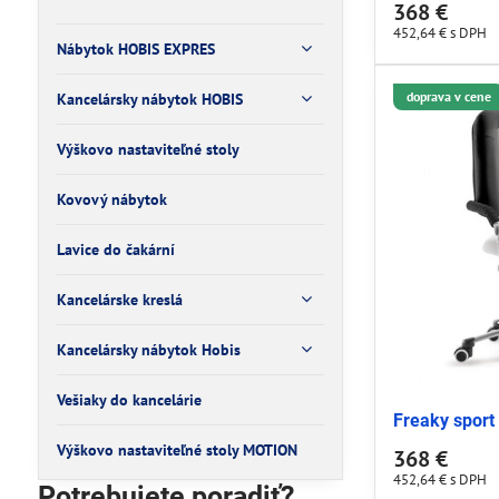
368 €
452,64 €
s DPH
Nábytok HOBIS EXPRES
doprava v cene
Kancelársky nábytok HOBIS
Výškovo nastaviteľné stoly
Kovový nábytok
Lavice do čakární
Kancelárske kreslá
Kancelársky nábytok Hobis
Vešiaky do kancelárie
Freaky sport 
Výškovo nastaviteľné stoly MOTION
368 €
452,64 €
s DPH
Potrebujete poradiť?