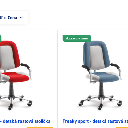
dľa:
Cena
doprava v cene
- detská rastová stolička
Freaky sport - detská rastová s