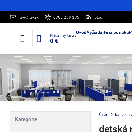
jgv@jgv.sk
0905 258 196
Blog
Úvod
Vyžiadajte si ponuku
P
Nákupný košík
0 €
Úvod
kancelárs
Kategórie
detská 