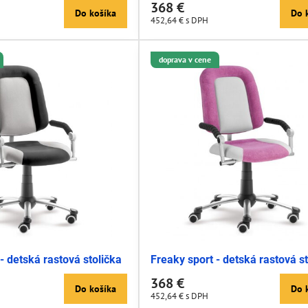
368 €
Do košíka
Do 
452,64 €
s DPH
doprava v cene
- detská rastová stolička
Freaky sport - detská rastová s
368 €
Do košíka
Do 
452,64 €
s DPH