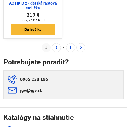
ACTIKID 2 - detská rastová
stolička
219 €
269,37 €
s DPH
Do košíka
1
2
3
Potrebujete poradiť?
0905 258 196
jgv​@jgv​.sk
Katalógy na stiahnutie