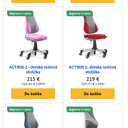
doprava v cene
doprava v cene
ACTIKID 2 - detská rastová
ACTIKID 2- detská rastová
stolička
stolička
215 €
219 €
264,45 €
s DPH
269,37 €
s DPH
Do košíka
Do košíka
doprava v cene
doprava v cene