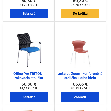
60,80 €
60,80 €
74,78 €
s DPH
74,78 €
s DPH
Zobraziť
Do košíka
Office Pro TRITON -
antares Zoom - konferenčná
rokovacia stolička
stolička, Farba biela
60,80 €
66,63 €
74,78 €
s DPH
81,95 €
s DPH
Zobraziť
Zobraziť