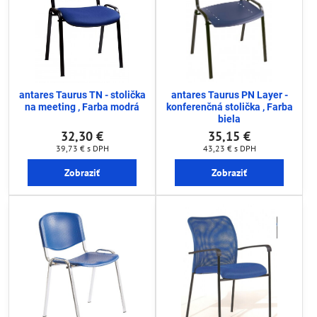
antares Taurus TN - stolička
antares Taurus PN Layer -
na meeting , Farba modrá
konferenčná stolička , Farba
biela
32,30 €
35,15 €
39,73 €
s DPH
43,23 €
s DPH
Zobraziť
Zobraziť