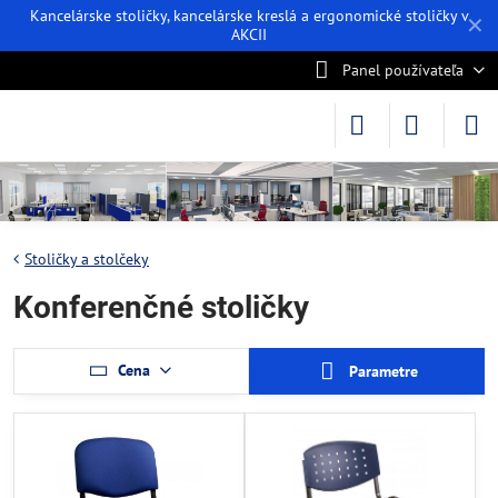
Kancelárske stoličky, kancelárske kreslá a ergonomické stoličky v
✕
AKCII
Panel používateľa
Stoličky a stolčeky
Konferenčné stoličky
Cena
Parametre