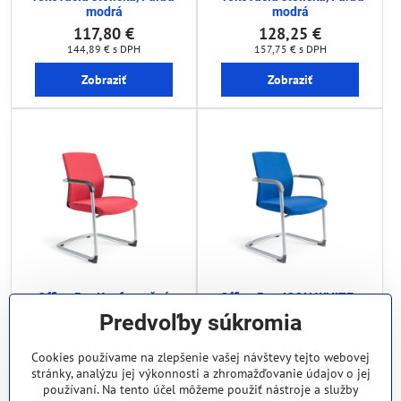
modrá
modrá
117,80 €
128,25 €
144,89 €
s DPH
157,75 €
s DPH
Zobraziť
Zobraziť
Office Pro Konferenčná
Office Pro JCON WHITE -
stolička JCON, Farba modrá
konferenčná stolička , Farba
Predvoľby súkromia
modrá
147,25 €
157,70 €
Cookies používame na zlepšenie vašej návštevy tejto webovej
181,12 €
s DPH
193,97 €
s DPH
stránky, analýzu jej výkonnosti a zhromažďovanie údajov o jej
používaní. Na tento účel môžeme použiť nástroje a služby
Zobraziť
Zobraziť