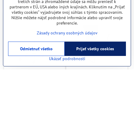
tretích strán a zhromaždené údaje sa môžu preniesť k
partnerom v EÚ, USA alebo iných krajinách. Kliknutím na „Prijať
všetky cookies“ vyjadrujete svoj súhlas s týmto spracovaním.
Nižšie môžete nájsť podrobné informácie alebo upraviť svoje
preferencie.
Zásady ochrany osobných údajov
Odmietnuť všetko
Prijať všetky cookies
Ukázať podrobnosti
antares Elsi - konferenčná
Office Pro Merens Meeting -
preglejková stolička
konferenčná stolička, Farba
modrá
164,21 €
210,18 €
201,98 €
s DPH
258,52 €
s DPH
Do košíka
Zobraziť
Ďalšie produkty