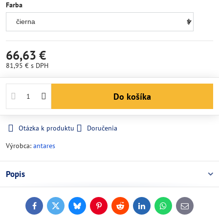
Farba
66,63 €
81,95 €
s DPH
Do košíka
Otázka k produktu
Doručenia
Výrobca:
antares
Popis
Facebook
Twitter
Bluesky
Pinterest
Reddit
LinkedIn
WhatsApp
E-
mail