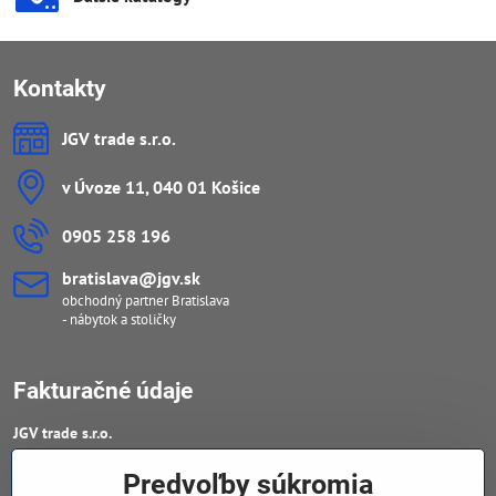
Kontakty
JGV trade s​.r​.o​.
v Úvoze 11, 040 01 Košice
0905 258 196
bratislava​@jgv​.sk
obchodný partner Bratislava
- nábytok a stoličky
Fakturačné údaje
JGV trade s​.r​.o​.
IČO : 46909460
Predvoľby súkromia