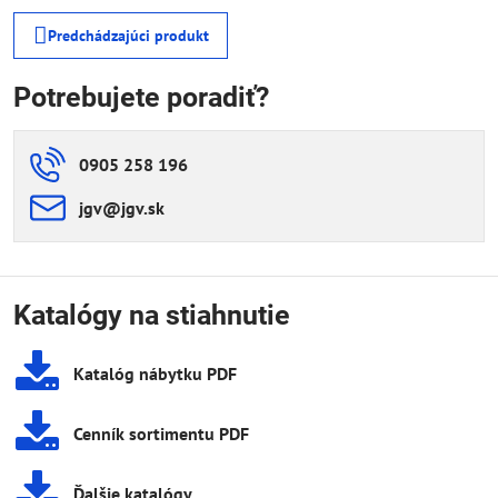
Predchádzajúci produkt
Potrebujete poradiť?
0905 258 196
jgv​@jgv​.sk
Katalógy na stiahnutie
Katalóg nábytku PDF
Cenník sortimentu PDF
Ďalšie katalógy