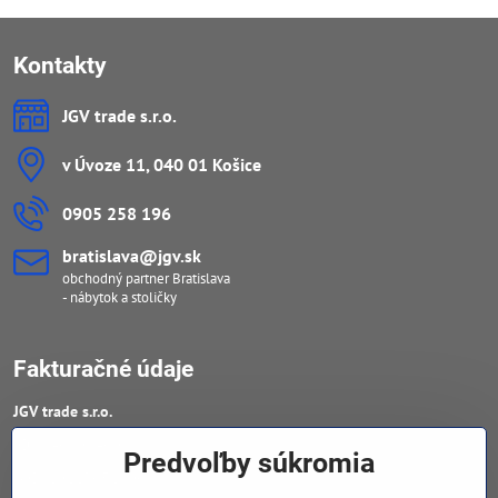
Kontakty
JGV trade s​.r​.o​.
v Úvoze 11, 040 01 Košice
0905 258 196
bratislava​@jgv​.sk
obchodný partner Bratislava
- nábytok a stoličky
Fakturačné údaje
JGV trade s​.r​.o​.
IČO : 46909460
Predvoľby súkromia
DIČ : 20223652906