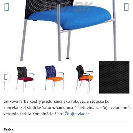
liníková farba kostry predurčená ako rokovacia stolička ku
kancelárskej stoličke Saturn. Samonosná sieťovina zaisťuje celodenné
vetranie chrbta Kombinácia čiern
Čítajte viac
Farba