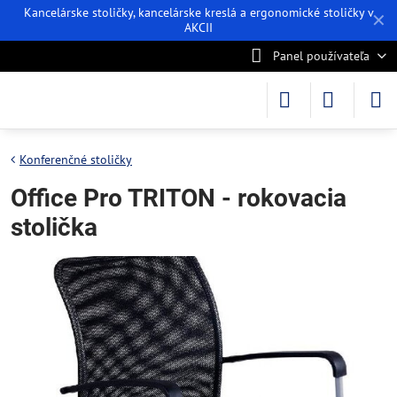
Kancelárske stoličky, kancelárske kreslá a ergonomické stoličky v
✕
AKCII
Panel používateľa
Konferenčné stoličky
Office Pro TRITON - rokovacia
stolička