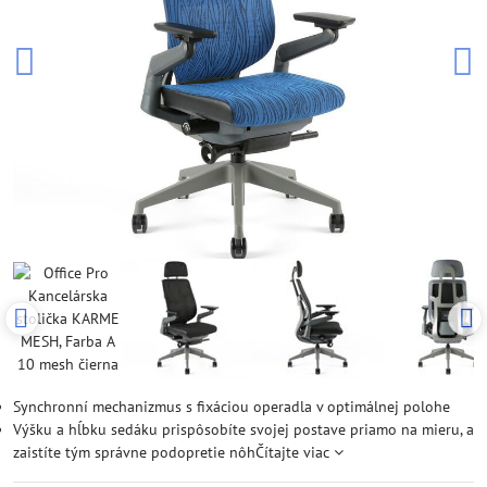
Synchronní mechanizmus s fixáciou operadla v optimálnej polohe
Výšku a hĺbku sedáku prispôsobíte svojej postave priamo na mieru, a
zaistíte tým správne podopretie nôh
Čítajte viac