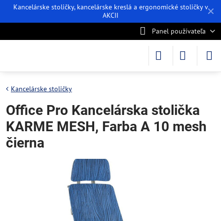
Kancelárske stoličky, kancelárske kreslá a ergonomické stoličky v
✕
AKCII
Panel používateľa
Kancelárske stoličky
Office Pro Kancelárska stolička
KARME MESH, Farba A 10 mesh
čierna