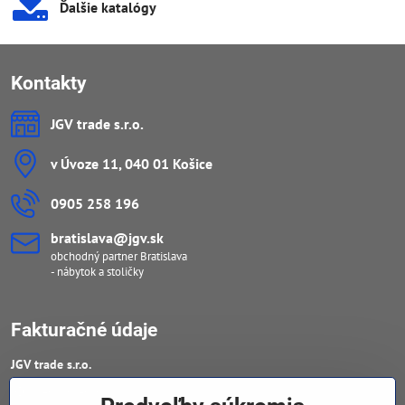
Ďalšie katalógy
Kontakty
JGV trade s​.r​.o​.
v Úvoze 11, 040 01 Košice
0905 258 196
bratislava​@jgv​.sk
obchodný partner Bratislava
- nábytok a stoličky
Fakturačné údaje
JGV trade s​.r​.o​.
IČO : 46909460