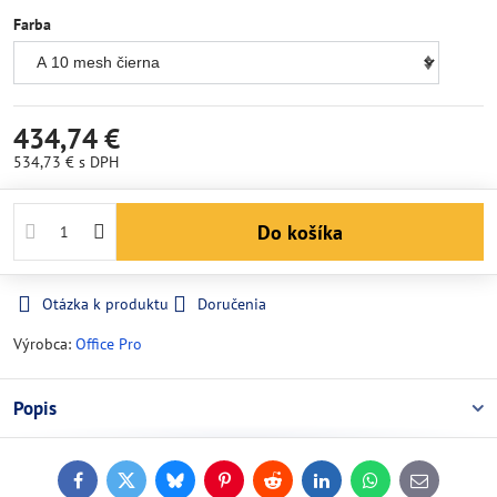
Farba
434,74 €
534,73 €
s DPH
Do košíka
Otázka k produktu
Doručenia
Výrobca:
Office Pro
Popis
Facebook
Twitter
Bluesky
Pinterest
Reddit
LinkedIn
WhatsApp
E-