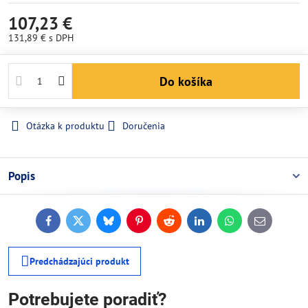
107,23 €
131,89 €
s DPH
Do košíka
Otázka k produktu
Doručenia
Popis
Facebook
Twitter
Bluesky
Pinterest
Reddit
LinkedIn
WhatsApp
E-
mail
Predchádzajúci produkt
Potrebujete poradiť?