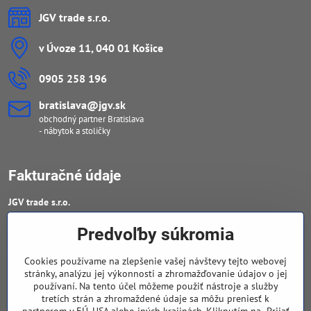
JGV trade s​.r​.o​.
v Úvoze 11, 040 01 Košice
0905 258 196
bratislava​@jgv​.sk
obchodný partner Bratislava
- nábytok a stoličky
Fakturačné údaje
JGV trade s​.r​.o​.
IČO : 46909460
Predvoľby súkromia
DIČ : 20223652906
Cookies používame na zlepšenie vašej návštevy tejto webovej
IČ DPH : SK 2023652906
stránky, analýzu jej výkonnosti a zhromažďovanie údajov o jej
používaní. Na tento účel môžeme použiť nástroje a služby
tretích strán a zhromaždené údaje sa môžu preniesť k
Sledujte naše novinky