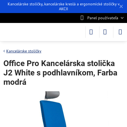
Kancelárske stoličky, kancelárske kreslá a ergonomické stoličky v
✕
AKCII
Panel používateľa
Kancelárske stoličky
Office Pro Kancelárska stolička
J2 White s podhlavníkom, Farba
modrá