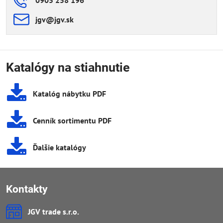
0905 258 196
jgv​@jgv​.sk
Katalógy na stiahnutie
Katalóg nábytku PDF
Cenník sortimentu PDF
Ďalšie katalógy
Kontakty
JGV trade s​.r​.o​.