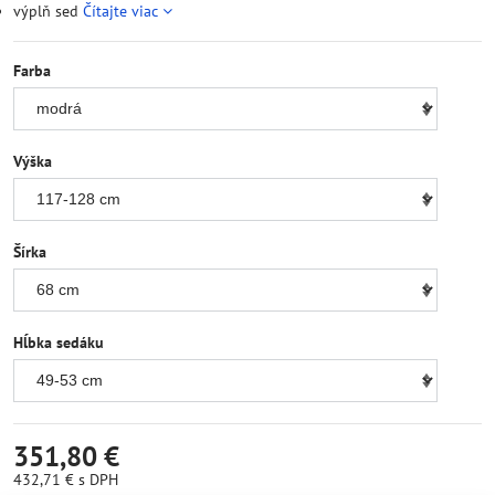
výplň sed
Čítajte viac
Farba
Výška
Šírka
Hĺbka sedáku
351,80 €
432,71 €
s DPH