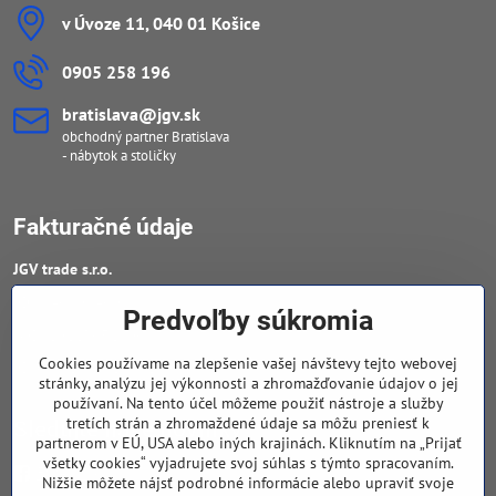
v Úvoze 11, 040 01 Košice
0905 258 196
bratislava​@jgv​.sk
obchodný partner Bratislava
- nábytok a stoličky
Fakturačné údaje
JGV trade s​.r​.o​.
IČO : 46909460
Predvoľby súkromia
DIČ : 20223652906
Cookies používame na zlepšenie vašej návštevy tejto webovej
IČ DPH : SK 2023652906
stránky, analýzu jej výkonnosti a zhromažďovanie údajov o jej
používaní. Na tento účel môžeme použiť nástroje a služby
tretích strán a zhromaždené údaje sa môžu preniesť k
Sledujte naše novinky
partnerom v EÚ, USA alebo iných krajinách. Kliknutím na „Prijať
všetky cookies“ vyjadrujete svoj súhlas s týmto spracovaním.
Facebook
Nižšie môžete nájsť podrobné informácie alebo upraviť svoje