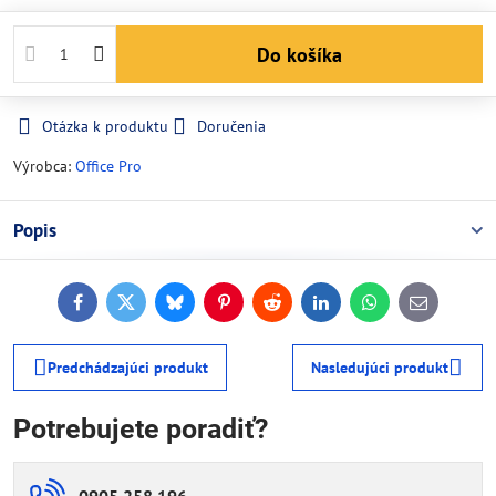
Do košíka
Otázka k produktu
Doručenia
Výrobca:
Office Pro
Popis
Facebook
Twitter
Bluesky
Pinterest
Reddit
LinkedIn
WhatsApp
E-
mail
Predchádzajúci produkt
Nasledujúci produkt
Potrebujete poradiť?