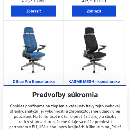
432,71 €
s DPH
432,71 €
s DPH
Zobraziť
Zobraziť
Office Pro Kancelárska
KARME MESH - kancelárske
stolička KARME MESH,
ergonomické kreslo , Farba
Farba A 10 mesh čierna
A 10 mesh čierna
Predvoľby súkromia
434,74 €
434,74 €
534,73 €
s DPH
534,73 €
s DPH
Cookies používame na zlepšenie vašej návštevy tejto webovej
stránky, analýzu jej výkonnosti a zhromažďovanie údajov o jej
Zobraziť
Zobraziť
používaní. Na tento účel môžeme použiť nástroje a služby
tretích strán a zhromaždené údaje sa môžu preniesť k
partnerom v EÚ, USA alebo iných krajinách. Kliknutím na „Prijať