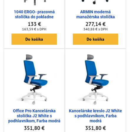
1040 ERGO- pracovná
ARMIN moderná
stolička do pokladne
manažérska stolička
133 €
277,14 €
163,59 €
s DPH
340,88 €
s DPH
Do košíka
Do košíka
Office Pro Kancelárska
Kancelárske kreslo J2 White
stolička J2 White s
s podhlavníkom, Farba
podhlavníkom, Farba modrá
modrá
351,80 €
351,80 €