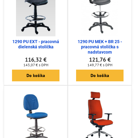
1290 PU EXT - pracovná
1290 PU MEK + BR 25 -
dielenská stolička
pracovná stolička s
nadstavcom
116,32 €
121,76 €
143,07 €
s DPH
149,77 €
s DPH
Do košíka
Do košíka