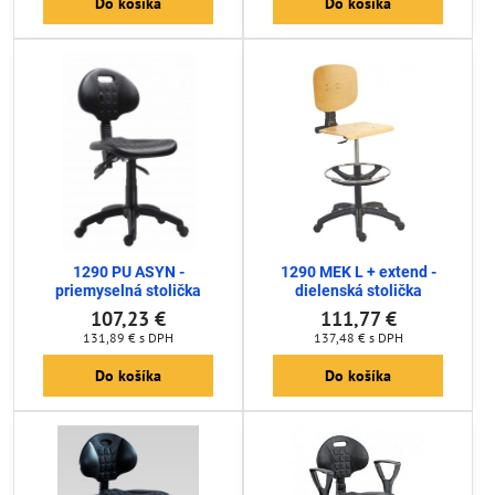
Do košíka
Do košíka
1290 PU ASYN -
1290 MEK L + extend -
priemyselná stolička
dielenská stolička
107,23 €
111,77 €
131,89 €
s DPH
137,48 €
s DPH
Do košíka
Do košíka