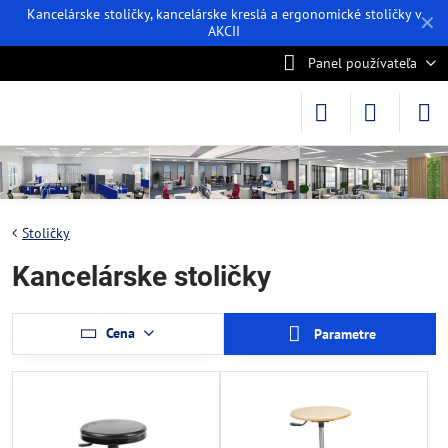
Kancelárske stoličky, kancelárske kreslá a ergonomické stoličky v
✕
AKCII
Panel používateľa
Stoličky
Kancelárske stoličky
Cena
Parametre