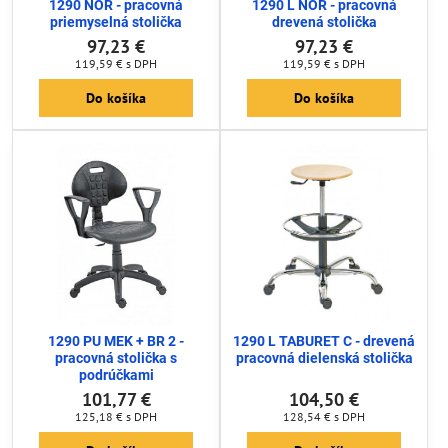
1290 NOR - pracovná
1290 L NOR - pracovná
priemyselná stolička
drevená stolička
97,23 €
97,23 €
119,59 €
s DPH
119,59 €
s DPH
Do košíka
Do košíka
1290 PU MEK + BR 2 -
1290 L TABURET C - drevená
pracovná stolička s
pracovná dielenská stolička
podrúčkami
101,77 €
104,50 €
125,18 €
s DPH
128,54 €
s DPH