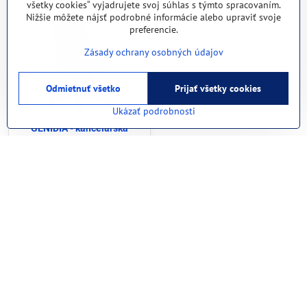
všetky cookies“ vyjadrujete svoj súhlas s týmto spracovaním.
Nižšie môžete nájsť podrobné informácie alebo upraviť svoje
preferencie.
Zásady ochrany osobných údajov
Odmietnuť všetko
Prijať všetky cookies
Ukázať podrobnosti
GENIDIA - kancelárska
ergonomická stolička , Farba
Biela sieťovina
813,75 €
1000,91 €
s DPH
Zobraziť
Nie sú žiadne ďalšie produkty.
1
2