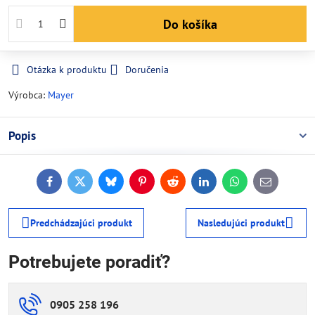
Do košíka
Otázka k produktu
Doručenia
Výrobca:
Mayer
Popis
Facebook
Twitter
Bluesky
Pinterest
Reddit
LinkedIn
WhatsApp
E-
mail
Predchádzajúci produkt
Nasledujúci produkt
Potrebujete poradiť?
0905 258 196