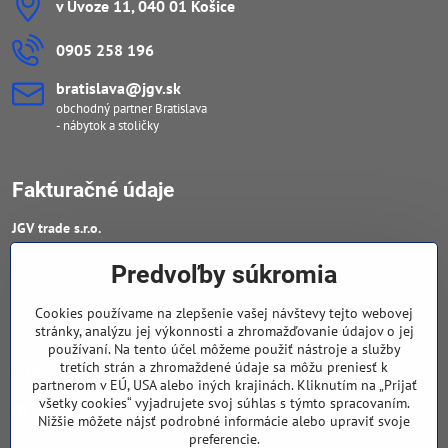
v Úvoze 11, 040 01 Košice
0905 258 196
bratislava​@jgv​.sk
obchodný partner Bratislava
- nábytok a stoličky
Fakturačné údaje
JGV trade s​.r​.o​.
IČO : 46909460
Predvoľby súkromia
DIČ : 20223652906
Cookies používame na zlepšenie vašej návštevy tejto webovej
IČ DPH : SK 2023652906
stránky, analýzu jej výkonnosti a zhromažďovanie údajov o jej
používaní. Na tento účel môžeme použiť nástroje a služby
tretích strán a zhromaždené údaje sa môžu preniesť k
Sledujte naše novinky
partnerom v EÚ, USA alebo iných krajinách. Kliknutím na „Prijať
všetky cookies“ vyjadrujete svoj súhlas s týmto spracovaním.
Facebook
Nižšie môžete nájsť podrobné informácie alebo upraviť svoje
preferencie.