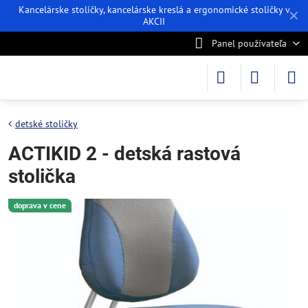
Kancelárske stoličky, kancelárske kreslá a ergonomické stoličky v
✕
AKCII
Panel používateľa
detské stoličky
ACTIKID 2 - detská rastová
stolička
doprava v cene