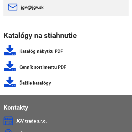
jgv​@jgv​.sk
Katalógy na stiahnutie
Katalóg nábytku PDF
Cenník sortimentu PDF
Ďalšie katalógy
Kontakty
JGV trade s​.r​.o​.