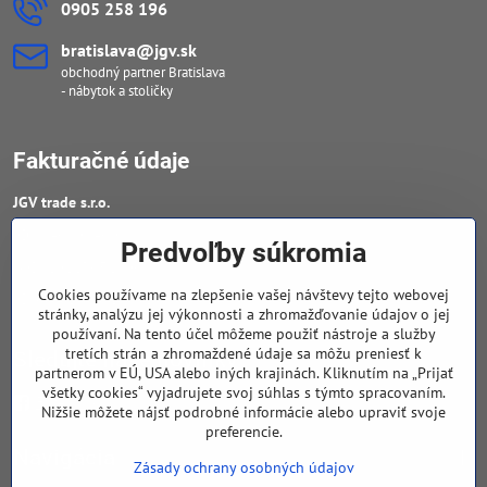
0905 258 196
bratislava​@jgv​.sk
obchodný partner Bratislava
- nábytok a stoličky
Fakturačné údaje
JGV trade s​.r​.o​.
IČO : 46909460
Predvoľby súkromia
DIČ : 20223652906
Cookies používame na zlepšenie vašej návštevy tejto webovej
IČ DPH : SK 2023652906
stránky, analýzu jej výkonnosti a zhromažďovanie údajov o jej
používaní. Na tento účel môžeme použiť nástroje a služby
tretích strán a zhromaždené údaje sa môžu preniesť k
Sledujte naše novinky
partnerom v EÚ, USA alebo iných krajinách. Kliknutím na „Prijať
všetky cookies“ vyjadrujete svoj súhlas s týmto spracovaním.
Facebook
Nižšie môžete nájsť podrobné informácie alebo upraviť svoje
preferencie.
Navigácia
Zásady ochrany osobných údajov