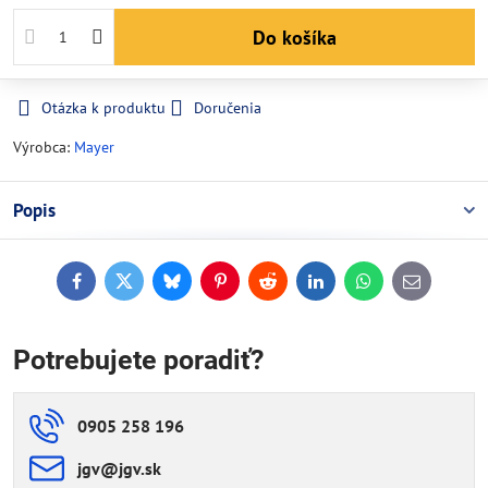
Do košíka
Otázka k produktu
Doručenia
Výrobca:
Mayer
Popis
Facebook
Twitter
Bluesky
Pinterest
Reddit
LinkedIn
WhatsApp
E-
mail
Potrebujete poradiť?
0905 258 196
jgv​@jgv​.sk