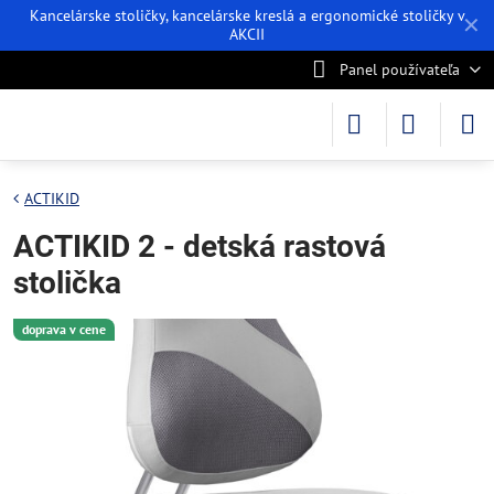
Kancelárske stoličky, kancelárske kreslá a ergonomické stoličky v
✕
AKCII
Panel používateľa
ACTIKID
ACTIKID 2 - detská rastová
stolička
doprava v cene