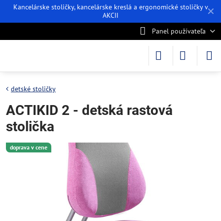
Kancelárske stoličky, kancelárske kreslá a ergonomické stoličky v
✕
AKCII
Panel používateľa
detské stoličky
ACTIKID 2 - detská rastová
stolička
doprava v cene