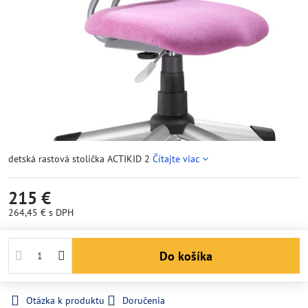
detská rastová stolička ACTIKID 2
Čítajte viac
215 €
264,45 €
s DPH
Do košíka
Otázka k produktu
Doručenia