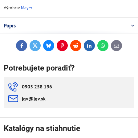
Výrobca:
Mayer
Popis
Facebook
Twitter
Bluesky
Pinterest
Reddit
LinkedIn
WhatsApp
E-
mail
Potrebujete poradiť?
0905 258 196
jgv​@jgv​.sk
Katalógy na stiahnutie