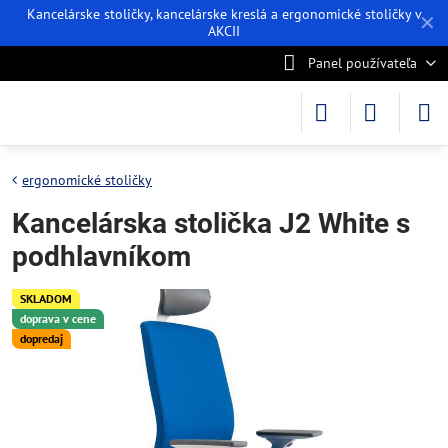
Kancelárske stoličky, kancelárske kreslá a ergonomické stoličky v
✕
AKCII
Panel používateľa
ergonomické stoličky
Kancelárska stolička J2 White s
podhlavníkom
SKLADOM
doprava v cene
dopredaj