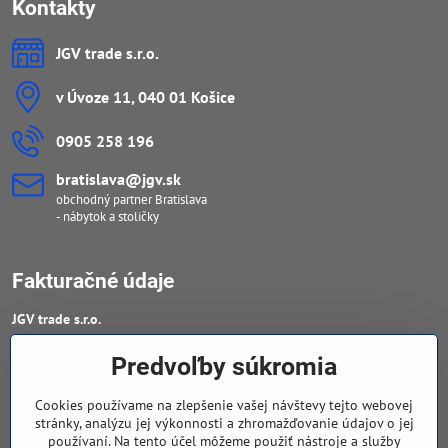
Kontakty
JGV trade s​.r​.o​.
v Úvoze 11, 040 01 Košice
0905 258 196
bratislava​@jgv​.sk
obchodný partner Bratislava
- nábytok a stoličky
Fakturačné údaje
JGV trade s​.r​.o​.
IČO : 46909460
Predvoľby súkromia
DIČ : 20223652906
Cookies používame na zlepšenie vašej návštevy tejto webovej
IČ DPH : SK 2023652906
stránky, analýzu jej výkonnosti a zhromažďovanie údajov o jej
používaní. Na tento účel môžeme použiť nástroje a služby