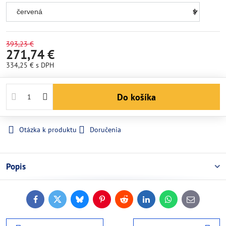
393,23 €
271,74 €
334,25 €
s DPH
Do košíka
Otázka k produktu
Doručenia
Popis
Facebook
Twitter
Bluesky
Pinterest
Reddit
LinkedIn
WhatsApp
E-
mail