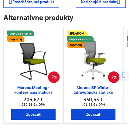
Predchádzajúci produkt
Nasledujúci produkt
Alternatívne produkty
doprava v cene
SKLADOM
dopredaj
doprava v cene
dopredaj
7%
7%
Merens Meeting -
Merens BP White -
konferenčná stolička
zdravotnícka stolička
203,67 €
330,35 €
250,51 €
s DPH
406,33 €
s DPH
Zobraziť
Zobraziť