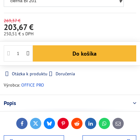
269,37 €
203,67 €
250,51 €
s DPH
Do košíka
Otázka k produktu
Doručenia
Výrobca:
OFFICE PRO
Popis
Facebook
Twitter
Bluesky
Pinterest
Reddit
LinkedIn
WhatsApp
E-
mail