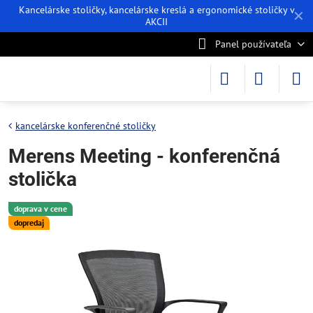
Kancelárske stoličky, kancelárske kreslá a ergonomické stoličky v
✕
AKCII
Panel používateľa
kancelárske konferenčné stoličky
Merens Meeting - konferenčná
stolička
doprava v cene
dopredaj