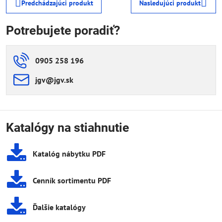
Predchádzajúci produkt
Nasledujúci produkt
Potrebujete poradiť?
0905 258 196
jgv​@jgv​.sk
Katalógy na stiahnutie
Katalóg nábytku PDF
Cenník sortimentu PDF
Ďalšie katalógy