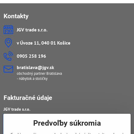
Kontakty
JGV trade s​.r​.o​.
v Úvoze 11, 040 01 Košice
0905 258 196
bratislava​@jgv​.sk
obchodný partner Bratislava
- nábytok a stoličky
Fakturačné údaje
JGV trade s​.r​.o​.
IČO : 46909460
Predvoľby súkromia
DIČ : 20223652906