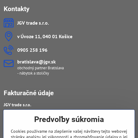
Kontakty
JGV trade s​.r​.o​.
v Úvoze 11, 040 01 Košice
0905 258 196
bratislava​@jgv​.sk
obchodný partner Bratislava
- nábytok a stoličky
Fakturačné údaje
JGV trade s​.r​.o​.
IČO : 46909460
Predvoľby súkromia
DIČ : 20223652906
Cookies používame na zlepšenie vašej návštevy tejto webovej
IČ DPH : SK 2023652906
stránky, analýzu jej výkonnosti a zhromažďovanie údajov o jej