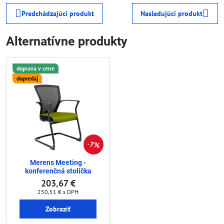
Predchádzajúci produkt
Nasledujúci produkt
Alternatívne produkty
doprava v cene
dopredaj
7%
Merens Meeting -
konferenčná stolička
203,67 €
250,51 €
s DPH
Zobraziť