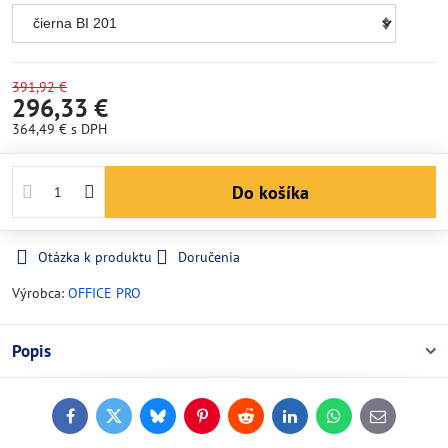
391,92 €
296,33 €
364,49 €
s DPH
Do košíka
Otázka k produktu
Doručenia
Výrobca:
OFFICE PRO
Popis
Facebook
Twitter
Bluesky
Pinterest
Reddit
LinkedIn
WhatsApp
E-
mail