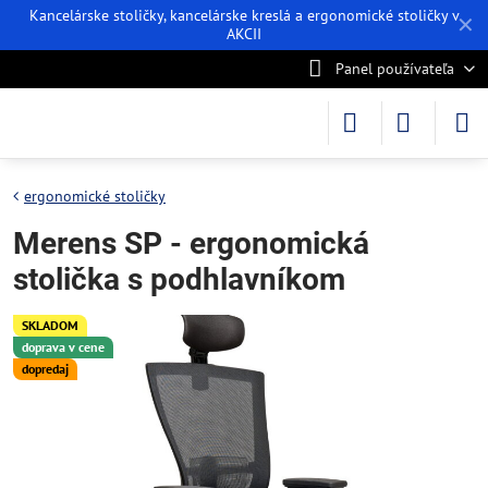
Kancelárske stoličky, kancelárske kreslá a ergonomické stoličky v
✕
AKCII
Panel používateľa
ergonomické stoličky
Merens SP - ergonomická
stolička s podhlavníkom
SKLADOM
doprava v cene
dopredaj