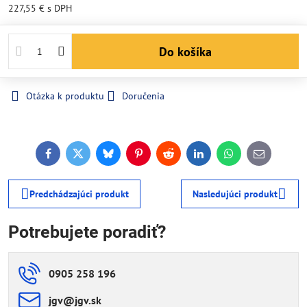
227,55 €
s DPH
Do košíka
Otázka k produktu
Doručenia
Facebook
Twitter
Bluesky
Pinterest
Reddit
LinkedIn
WhatsApp
E-
mail
Predchádzajúci produkt
Nasledujúci produkt
Potrebujete poradiť?
0905 258 196
jgv​@jgv​.sk