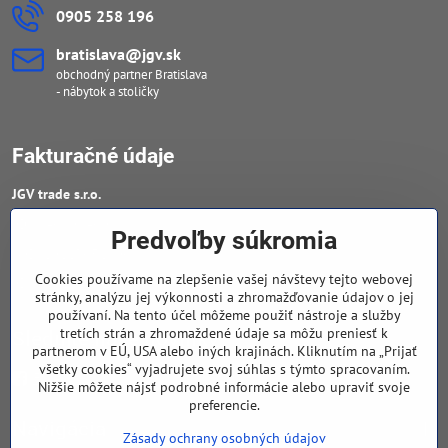
0905 258 196
bratislava​@jgv​.sk
obchodný partner Bratislava
- nábytok a stoličky
Fakturačné údaje
JGV trade s​.r​.o​.
IČO : 46909460
Predvoľby súkromia
DIČ : 20223652906
Cookies používame na zlepšenie vašej návštevy tejto webovej
IČ DPH : SK 2023652906
stránky, analýzu jej výkonnosti a zhromažďovanie údajov o jej
používaní. Na tento účel môžeme použiť nástroje a služby
tretích strán a zhromaždené údaje sa môžu preniesť k
Sledujte naše novinky
partnerom v EÚ, USA alebo iných krajinách. Kliknutím na „Prijať
všetky cookies“ vyjadrujete svoj súhlas s týmto spracovaním.
Facebook
Nižšie môžete nájsť podrobné informácie alebo upraviť svoje
preferencie.
Navigácia
Zásady ochrany osobných údajov