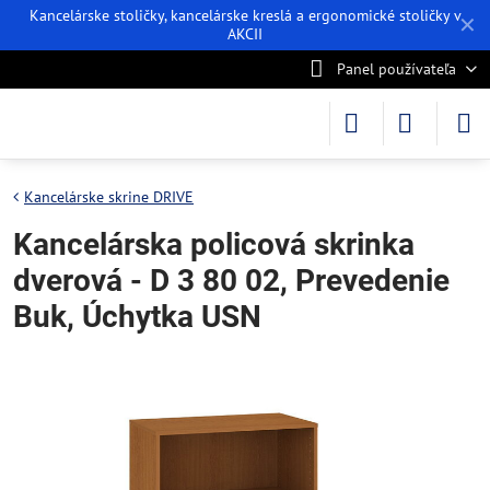
Kancelárske stoličky, kancelárske kreslá a ergonomické stoličky v
✕
AKCII
Panel používateľa
Kancelárske skrine DRIVE
Kancelárska policová skrinka
dverová - D 3 80 02, Prevedenie
Buk, Úchytka USN