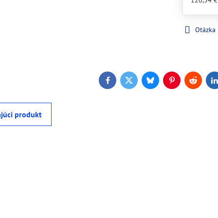
120,54 
Otázka
Facebook
Twitter
Bluesky
Pinterest
Reddit
L
júci produkt