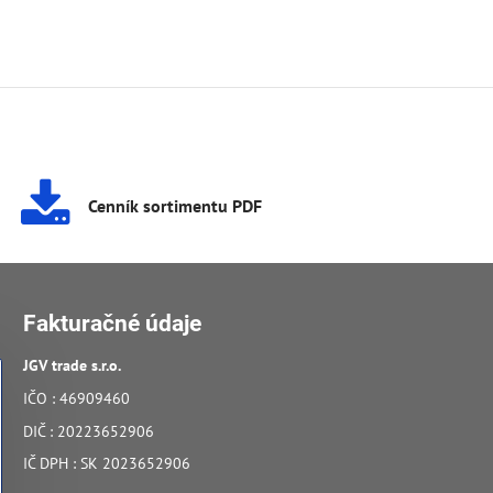
Cenník sortimentu PDF
Fakturačné údaje
JGV trade s​.r​.o​.
IČO : 46909460
DIČ : 20223652906
IČ DPH : SK 2023652906