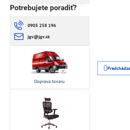
Potrebujete poradiť?
0905 258 196
jgv​@jgv​.sk
Predchádza
Doprava tovaru