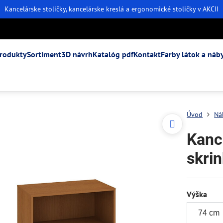
Kancelárske stoličky, kancelárske kreslá a ergonomické stoličky v AKCII
rodukty
Sortiment
3D návrh
Katalóg pdf
Kontakt
Farby látok a náb
Úvod
Ná
Kanc
skrin
Výška