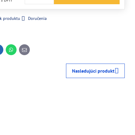
€
s DPH
 k produktu
Doručenia
inkedIn
WhatsApp
E-
mail
Nasledujúci produkt