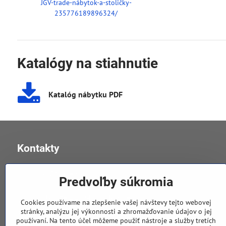
JGV-trade-nábytok-a-stoličky-
235776189896324/
Katalógy na stiahnutie
Katalóg nábytku PDF
Kontakty
JGV trade s​.r​.o​.
Predvoľby súkromia
v Úvoze 11, 040 01 Košice
Cookies používame na zlepšenie vašej návštevy tejto webovej
stránky, analýzu jej výkonnosti a zhromažďovanie údajov o jej
používaní. Na tento účel môžeme použiť nástroje a služby tretích
0905 258 196