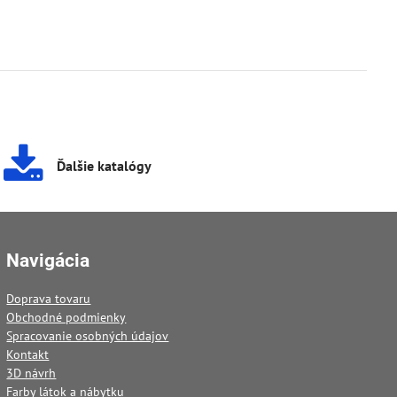
Ďalšie katalógy
Navigácia
Doprava tovaru
Obchodné podmienky
Spracovanie osobných údajov
Kontakt
3D návrh
Farby látok a nábytku