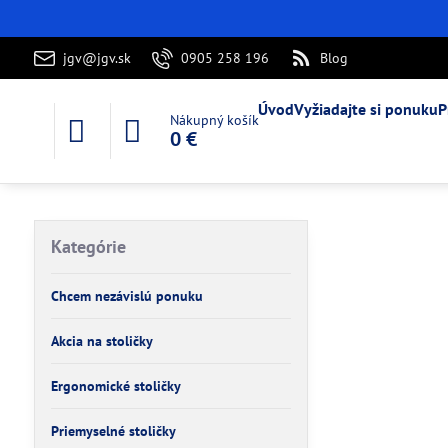
jgv@jgv.sk
0905 258 196
Blog
Úvod
Vyžiadajte si ponuku
P
Nákupný košík
0 €
Kategórie
Chcem nezávislú ponuku
Akcia na stoličky
Ergonomické stoličky
Priemyselné stoličky