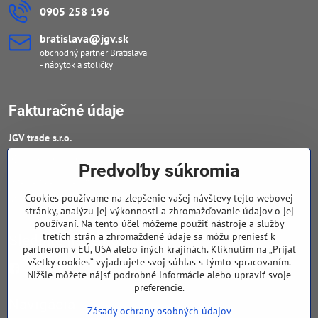
0905 258 196
bratislava​@jgv​.sk
obchodný partner Bratislava
- nábytok a stoličky
Fakturačné údaje
JGV trade s​.r​.o​.
IČO : 46909460
Predvoľby súkromia
DIČ : 20223652906
Cookies používame na zlepšenie vašej návštevy tejto webovej
IČ DPH : SK 2023652906
stránky, analýzu jej výkonnosti a zhromažďovanie údajov o jej
používaní. Na tento účel môžeme použiť nástroje a služby
tretích strán a zhromaždené údaje sa môžu preniesť k
Sledujte naše novinky
partnerom v EÚ, USA alebo iných krajinách. Kliknutím na „Prijať
všetky cookies“ vyjadrujete svoj súhlas s týmto spracovaním.
Facebook
Nižšie môžete nájsť podrobné informácie alebo upraviť svoje
preferencie.
Navigácia
Zásady ochrany osobných údajov