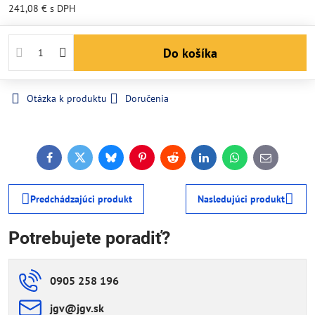
241,08 €
s DPH
Do košíka
Otázka k produktu
Doručenia
Facebook
Twitter
Bluesky
Pinterest
Reddit
LinkedIn
WhatsApp
E-
mail
Predchádzajúci produkt
Nasledujúci produkt
Potrebujete poradiť?
0905 258 196
jgv​@jgv​.sk