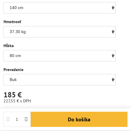
Hmotnosť
Hĺbka
Prevedenie
185 €
227,55 €
s DPH
Do košíka