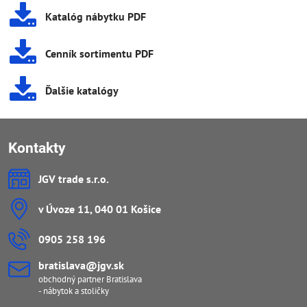
Katalóg nábytku PDF
Cenník sortimentu PDF
Ďalšie katalógy
Kontakty
JGV trade s​.r​.o​.
v Úvoze 11, 040 01 Košice
0905 258 196
bratislava​@jgv​.sk
obchodný partner Bratislava
- nábytok a stoličky