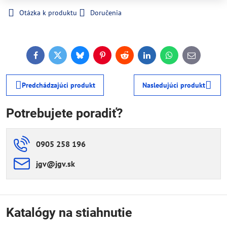
Otázka k produktu
Doručenia
Facebook
Twitter
Bluesky
Pinterest
Reddit
LinkedIn
WhatsApp
E-
mail
Predchádzajúci produkt
Nasledujúci produkt
Potrebujete poradiť?
0905 258 196
jgv​@jgv​.sk
Katalógy na stiahnutie