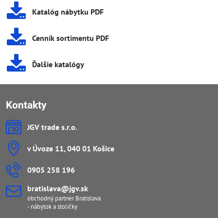
Katalóg nábytku PDF
Cenník sortimentu PDF
Ďalšie katalógy
Kontakty
JGV trade s​.r​.o​.
v Úvoze 11, 040 01 Košice
0905 258 196
bratislava​@jgv​.sk
obchodný partner Bratislava
- nábytok a stoličky