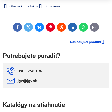
Otázka k produktu
Doručenia
Facebook
Twitter
Bluesky
Pinterest
Reddit
LinkedIn
WhatsApp
E-
mail
Nasledujúci produkt
Potrebujete poradiť?
0905 258 196
jgv​@jgv​.sk
Katalógy na stiahnutie