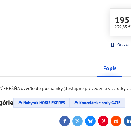
195
239,85 
Otázka
Popis
ČEREŠŇA uveďte do poznámky (dostupné prevedenia viz. fotky v ga
górie
Nábytok HOBIS EXPRES
Kancelárske stoly GATE
Facebook
Twitter
Bluesky
Pinterest
Reddit
L