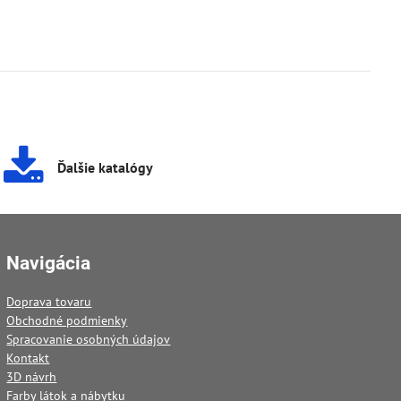
Ďalšie katalógy
Navigácia
Doprava tovaru
Obchodné podmienky
Spracovanie osobných údajov
Kontakt
3D návrh
Farby látok a nábytku