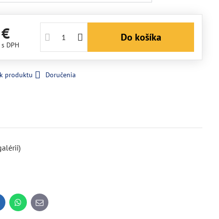
 €
Do košíka
€
s DPH
 k produktu
Doručenia
lérii)
inkedIn
WhatsApp
E-
mail