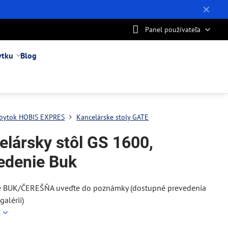
✕
Panel používateľa
ytku
Blog
bytok HOBIS EXPRES
Kancelárske stoly GATE
elársky stôl GS 1600,
edenie Buk
e BUK/ČEREŠŇA uveďte do poznámky (dostupné prevedenia
 galérii)
c