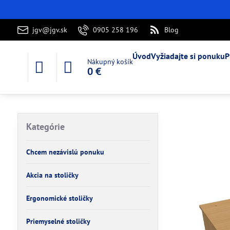
jgv@jgv.sk
0905 258 196
Blog
Úvod
Vyžiadajte si ponuku
P
Nákupný košík
0 €
Kategórie
Chcem nezávislú ponuku
Akcia na stoličky
Ergonomické stoličky
Priemyselné stoličky