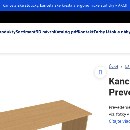
Kancelárske stoličky, kancelárske kreslá a ergonomické stoličky v AKCII
rodukty
Sortiment
3D návrh
Katalóg pdf
Kontakt
Farby látok a náb
Úvod
Ná
Kanc
Prev
Prevedeni
viz. fotky v
Čítajte via