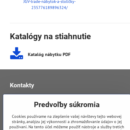
JGV-trade-nábytok-a-stoličky-
235776189896324/
Katalógy na stiahnutie
Katalóg nábytku PDF
Kontakty
JGV trade s​.r​.o​.
Predvoľby súkromia
v Úvoze 11, 040 01 Košice
Cookies používame na zlepšenie vašej návštevy tejto webovej
stránky, analýzu jej výkonnosti a zhromažďovanie údajov o jej
používaní. Na tento účel môžeme použiť nástroje a služby tretích
0905 258 196