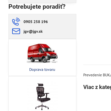
Potrebujete poradiť?
0905 258 196
jgv​@jgv​.sk
Doprava tovaru
Prevedenie BUK/
Viac z kate