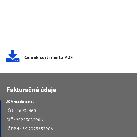
Cenník sortimentu PDF
Fakturačné údaje
JGV trade s​.r​.o​.
IČO : 46909460
DIČ : 20223652906
IČ DPH : SK 2023652906