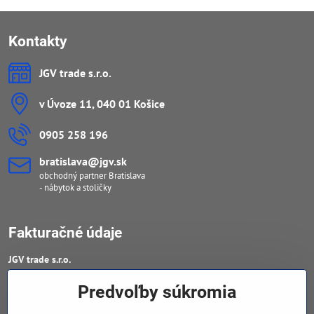
Kontakty
JGV trade s​.r​.o​.
v Úvoze 11, 040 01 Košice
0905 258 196
bratislava​@jgv​.sk
obchodný partner Bratislava
- nábytok a stoličky
Fakturačné údaje
JGV trade s​.r​.o​.
IČO : 46909460
Predvoľby súkromia
DIČ : 20223652906