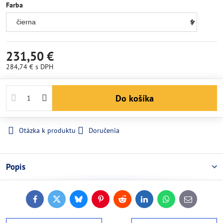
Farba
231,50 €
284,74 €
s DPH
Do košíka
Otázka k produktu
Doručenia
Popis
Facebook
Twitter
Bluesky
Pinterest
Reddit
LinkedIn
WhatsApp
E-
mail