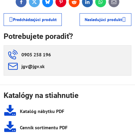
Facebook
Twitter
Bluesky
Pinterest
Reddit
LinkedIn
WhatsApp
E-
mail
Predchádzajúci produkt
Nasledujúci produkt
Potrebujete poradiť?
0905 258 196
jgv​@jgv​.sk
Katalógy na stiahnutie
Katalóg nábytku PDF
Cenník sortimentu PDF