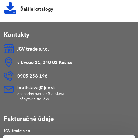
Ďalšie katalógy
Kontakty
JGV trade s​.r​.o​.
v Úvoze 11, 040 01 Košice
0905 258 196
bratislava​@jgv​.sk
obchodný partner Bratislava
- nábytok a stoličky
Fakturačné údaje
JGV trade s​.r​.o​.