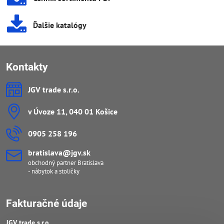
Ďalšie katalógy
Kontakty
JGV trade s​.r​.o​.
v Úvoze 11, 040 01 Košice
0905 258 196
bratislava​@jgv​.sk
obchodný partner Bratislava
- nábytok a stoličky
Fakturačné údaje
JGV trade s​.r​.o​.