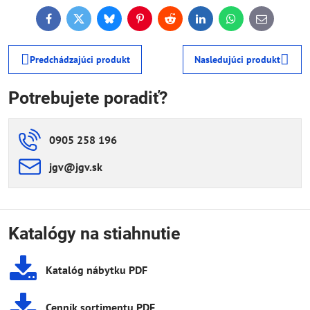
Facebook
Twitter
Bluesky
Pinterest
Reddit
LinkedIn
WhatsApp
E-
mail
Predchádzajúci produkt
Nasledujúci produkt
Potrebujete poradiť?
0905 258 196
jgv​@jgv​.sk
Katalógy na stiahnutie
Katalóg nábytku PDF
Cenník sortimentu PDF