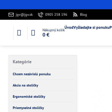
jgv@jgv.sk
0905 258 196
Blog
Úvod
Vyžiadajte si ponuku
P
Nákupný košík
0 €
Kategórie
Chcem nezávislú ponuku
Akcia na stoličky
Ergonomické stoličky
Priemyselné stoličky