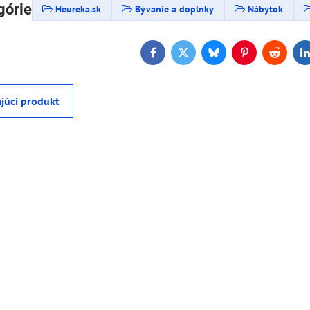
górie
Heureka.sk
Bývanie a doplnky
Nábytok
Facebook
Twitter
Bluesky
Pinterest
Reddit
L
júci produkt