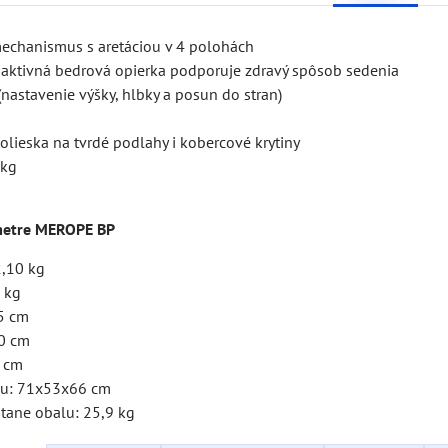
echanismus s aretáciou v 4 polohách
aktivná bedrová opierka podporuje zdravý spôsob sedenia
nastavenie výšky, hlbky a posun do stran)
olieska na tvrdé podlahy i kobercové krytiny
 kg
metre MEROPE BP
,10 kg
 kg
,5 cm
0 cm
6 cm
lu: 71x53x66 cm
tane obalu: 25,9 kg