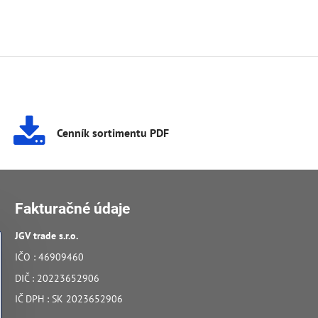
Cenník sortimentu PDF
Fakturačné údaje
JGV trade s​.r​.o​.
IČO : 46909460
DIČ : 20223652906
IČ DPH : SK 2023652906