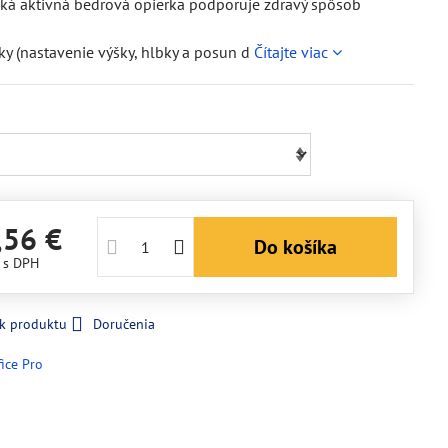
ká aktivná bedrová opierka podporuje zdravý spôsob
y (nastavenie výšky, hlbky a posun d
Čítajte viac
,56 €
Do košíka
€
s DPH
 k produktu
Doručenia
fice Pro