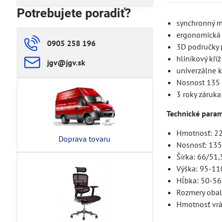
Potrebujete poradiť?
synchronný m
ergonomická 
0905 258 196
3D područky (
hliníkový kříž
jgv​@jgv​.sk
univerzálne k
Nosnost 135
3 roky záruka
Technické para
Hmotnosť: 22
Doprava tovaru
Nosnosť: 135
Šírka: 66/51
Výška: 95-11
Hĺbka: 50-5
Rozmery oba
Hmotnosť vrá