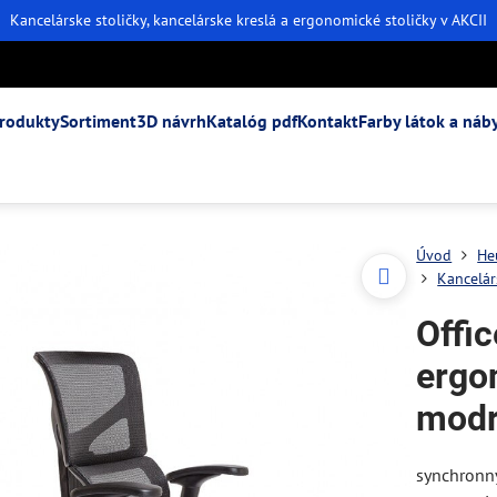
Kancelárske stoličky, kancelárske kreslá a ergonomické stoličky v AKCII
rodukty
Sortiment
3D návrh
Katalóg pdf
Kontakt
Farby látok a náb
Úvod
He
Kancelár
Offi
ergo
mod
synchronn