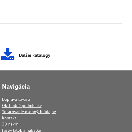
Ďalšie katalógy
Navigácia
Doprava tovaru
Obchodné podmienky
Spracovanie osobných údajov
Kontakt
3D návrh
Farby látok a nábytku