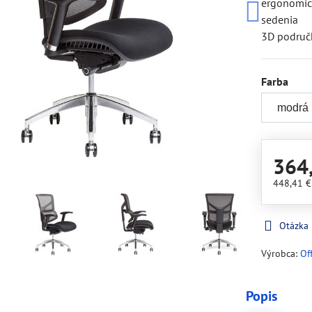
ergonomic
sedenia
3D područk
Farba
364
448,41 
Otázka
Výrobca:
Of
Popis