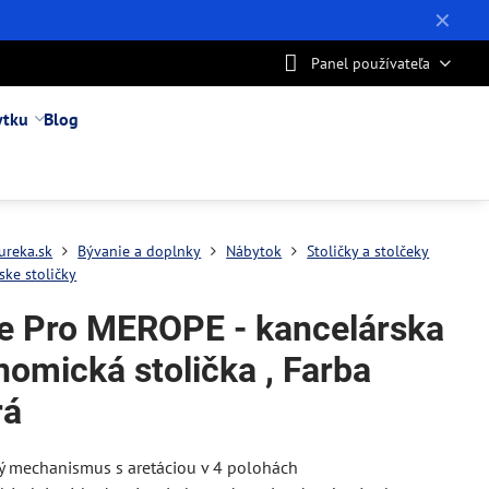
✕
Panel používateľa
ytku
Blog
ureka.sk
Bývanie a doplnky
Nábytok
Stoličky a stolčeky
ske stoličky
ce Pro MEROPE - kancelárska
nomická stolička , Farba
rá
ý mechanismus s aretáciou v 4 polohách