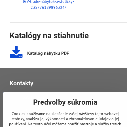
JGV-trade-nábytok-a-stoličky-
235776189896324/
Katalógy na stiahnutie
Katalóg nábytku PDF
Kontakty
JGV trade s​.r​.o​.
Predvoľby súkromia
v Úvoze 11, 040 01 Košice
Cookies používame na zlepšenie vašej návštevy tejto webovej
stránky, analýzu jej výkonnosti a zhromažďovanie údajov o jej
používaní. Na tento účel môžeme použiť nástroje a služby tretích
0905 258 196