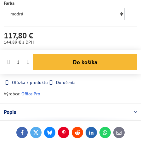
Farba
117,80 €
144,89 €
s DPH
Do košíka
Otázka k produktu
Doručenia
Výrobca:
Office Pro
Popis
Facebook
Twitter
Bluesky
Pinterest
Reddit
LinkedIn
WhatsApp
E-
mail