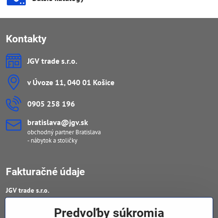
Kontakty
JGV trade s​.r​.o​.
v Úvoze 11, 040 01 Košice
0905 258 196
bratislava​@jgv​.sk
obchodný partner Bratislava
- nábytok a stoličky
Fakturačné údaje
JGV trade s​.r​.o​.
IČO : 46909460
Predvoľby súkromia