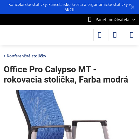
Kancelárske stoličky, kancelárske kreslá a ergonomické stoličky v
✕
AKCII
Panel používateľa
Konferenčné stoličky
Office Pro Calypso MT -
rokovacia stolička, Farba modrá