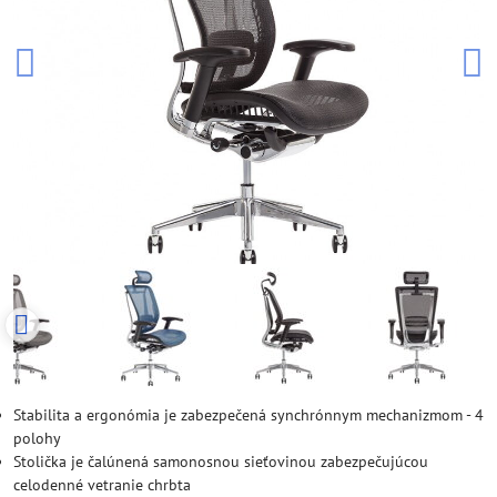
Stabilita a ergonómia je zabezpečená synchrónnym mechanizmom - 4
polohy
Stolička je čalúnená samonosnou sieťovinou zabezpečujúcou
celodenné vetranie chrbta