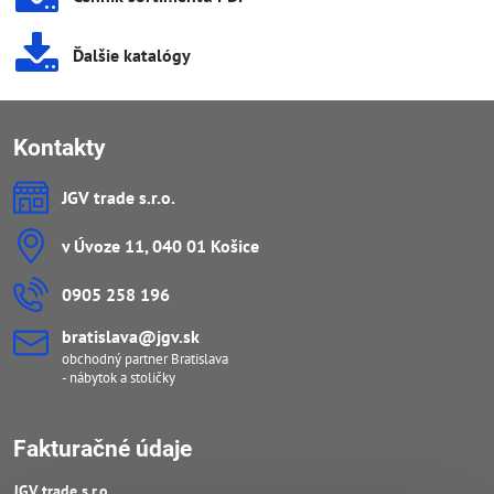
Ďalšie katalógy
Kontakty
JGV trade s​.r​.o​.
v Úvoze 11, 040 01 Košice
0905 258 196
bratislava​@jgv​.sk
obchodný partner Bratislava
- nábytok a stoličky
Fakturačné údaje
JGV trade s​.r​.o​.