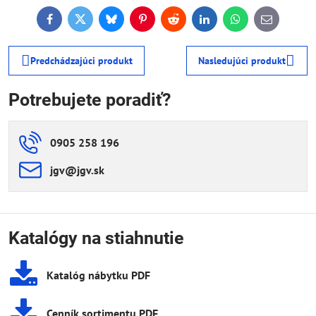
Facebook
Twitter
Bluesky
Pinterest
Reddit
LinkedIn
WhatsApp
E-
mail
Predchádzajúci produkt
Nasledujúci produkt
Potrebujete poradiť?
0905 258 196
jgv​@jgv​.sk
Katalógy na stiahnutie
Katalóg nábytku PDF
Cenník sortimentu PDF