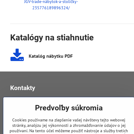
JGV-trade-nábytok-a-stoličky-
235776189896324/
Katalógy na stiahnutie
Katalóg nábytku PDF
Kontakty
JGV trade s​.r​.o​.
Predvoľby súkromia
v Úvoze 11, 040 01 Košice
Cookies používame na zlepšenie vašej návštevy tejto webovej
stránky, analýzu jej výkonnosti a zhromažďovanie údajov o jej
používaní. Na tento účel môžeme použiť nástroje a služby tretích
0905 258 196