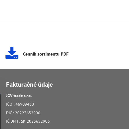
Cenník sortimentu PDF
Fakturačné údaje
JGV trade s​.r​.o​.
IČO : 46909460
DIČ : 20223652906
IČ DPH : SK 2023652906