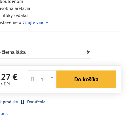
 bouldenom
ásobná aretácia
e hĺbky sedáku
astavenie o
Čítajte viac
,27 €
Do košíka
€
s DPH
 k produktu
Doručenia
tares