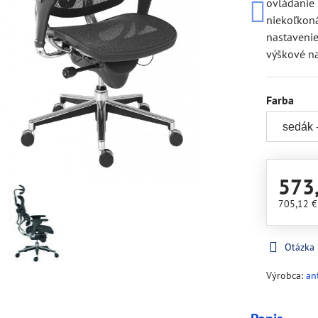
ovládanie
niekoľkon
nastaveni
výškové n
Farba
573
705,12 
Otázka
Výrobca:
an