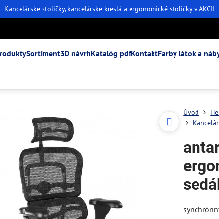
Kancelárske stoličky, kancelárske kreslá a ergonomické stoličky v AKCII
rodukty
Sortiment
3D návrh
Katalóg pdf
Kontakt
Farby látok a náb
Úvod
He
Kancelár
anta
ergo
sedá
synchrónn