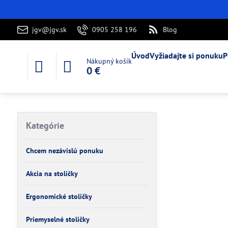
jgv@jgv.sk
0905 258 196
Blog
Úvod
Vyžiadajte si ponuku
P
Nákupný košík
0 €
Kategórie
Chcem nezávislú ponuku
Akcia na stoličky
Ergonomické stoličky
Priemyselné stoličky