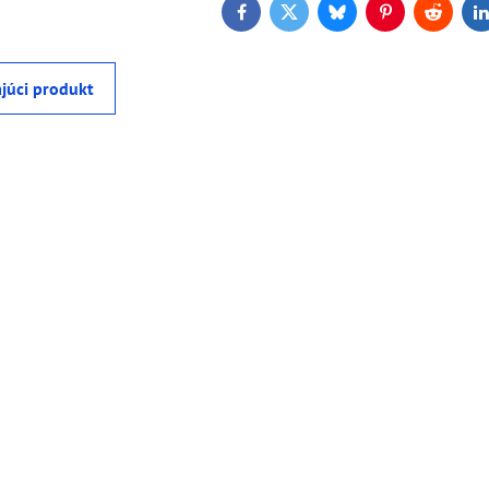
Facebook
Twitter
Bluesky
Pinterest
Reddit
L
júci produkt