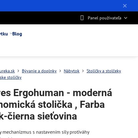
✕
Panel používateľa
ytku
Blog
ureka.sk
Bývanie a doplnky
Nábytok
Stoličky a stolčeky
ske stoličky
res Ergohuman - moderná
nomická stolička , Farba
k-čierna sieťovina
y mechanizmus s nastavením sily protiváhy