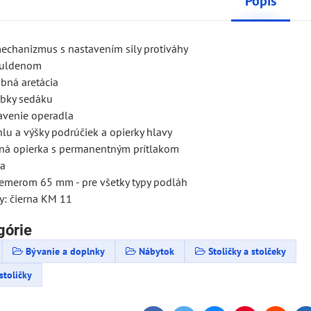
Popis
echanizmus s nastavením sily protiváhy
ouldenom
bná aretácia
ĺbky sedáku
avenie operadla
lu a výšky podrúčiek a opierky hlavy
ná opierka s permanentným prítlakom
za
riemerom 65 mm - pre všetky typy podláh
ny: čierna KM 11
górie
Bývanie a doplnky
Nábytok
Stoličky a stolčeky
stoličky