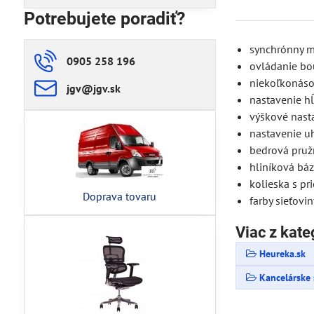
Potrebujete poradiť?
synchrónny m
0905 258 196
ovládanie b
niekoľkonáso
jgv​@jgv​.sk
nastavenie h
výškové nast
nastavenie uh
bedrová pruž
hliníková bá
kolieska s p
Doprava tovaru
farby sieťovi
Viac z kate
Heureka.sk
Kancelárske 