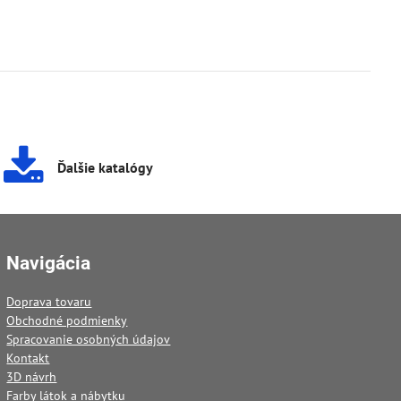
Ďalšie katalógy
Navigácia
Doprava tovaru
Obchodné podmienky
Spracovanie osobných údajov
Kontakt
3D návrh
Farby látok a nábytku