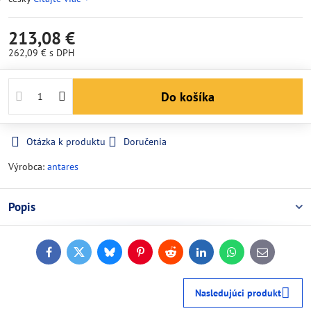
213,08 €
262,09 €
s DPH
Do košíka
Otázka k produktu
Doručenia
Výrobca:
antares
Popis
Facebook
Twitter
Bluesky
Pinterest
Reddit
LinkedIn
WhatsApp
E-
mail
Nasledujúci produkt