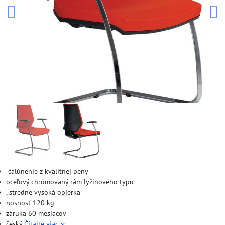
čalúnenie z kvalitnej peny
oceľový chrómovaný rám lyžinového typu
, stredne vysoká opierka
nosnosť 120 kg
záruka 60 mesiacov
český
Čítajte viac