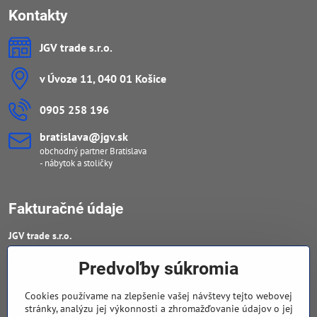
Kontakty
JGV trade s​.r​.o​.
v Úvoze 11, 040 01 Košice
0905 258 196
bratislava​@jgv​.sk
obchodný partner Bratislava
- nábytok a stoličky
Fakturačné údaje
JGV trade s​.r​.o​.
IČO : 46909460
Predvoľby súkromia
DIČ : 20223652906
Cookies používame na zlepšenie vašej návštevy tejto webovej
IČ DPH : SK 2023652906
stránky, analýzu jej výkonnosti a zhromažďovanie údajov o jej