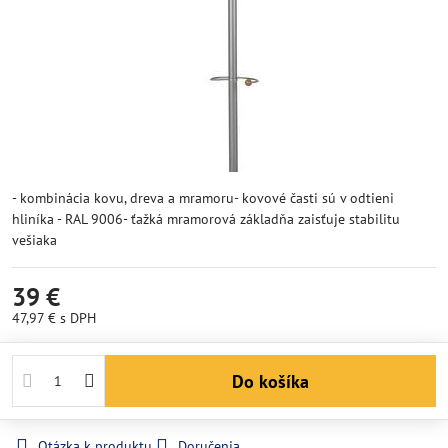
- kombinácia kovu, dreva a mramoru- kovové časti sú v odtieni
hliníka - RAL 9006- ťažká mramorová základňa zaisťuje stabilitu
vešiaka
39 €
47,97 €
s DPH
Do košíka
Otázka k produktu
Doručenia