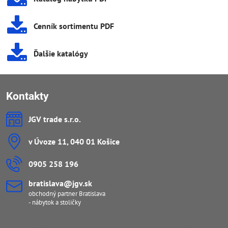
Cenník sortimentu PDF
Ďalšie katalógy
Kontakty
JGV trade s​.r​.o​.
v Úvoze 11, 040 01 Košice
0905 258 196
bratislava​@jgv​.sk
obchodný partner Bratislava
- nábytok a stoličky