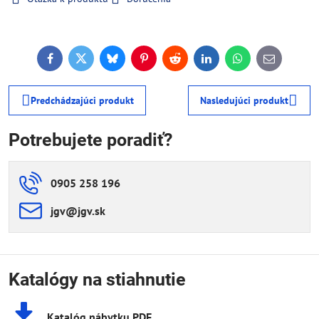
Facebook
Twitter
Bluesky
Pinterest
Reddit
LinkedIn
WhatsApp
E-
mail
Predchádzajúci produkt
Nasledujúci produkt
Potrebujete poradiť?
0905 258 196
jgv​@jgv​.sk
Katalógy na stiahnutie
Katalóg nábytku PDF