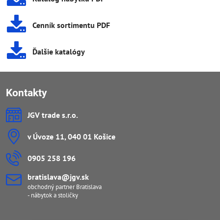
Cenník sortimentu PDF
Ďalšie katalógy
Kontakty
JGV trade s​.r​.o​.
v Úvoze 11, 040 01 Košice
0905 258 196
bratislava​@jgv​.sk
obchodný partner Bratislava
- nábytok a stoličky