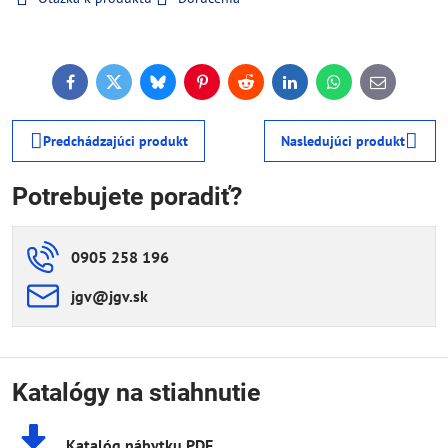
Facebook
Twitter
Bluesky
Pinterest
Reddit
LinkedIn
WhatsApp
E-
mail
Predchádzajúci produkt
Nasledujúci produkt
Potrebujete poradiť?
0905 258 196
jgv​@jgv​.sk
Katalógy na stiahnutie
Katalóg nábytku PDF