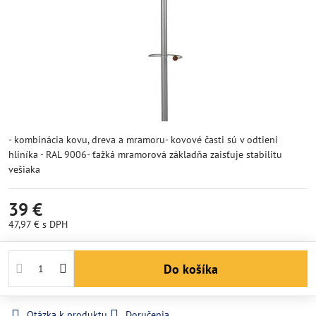
- kombinácia kovu, dreva a mramoru- kovové časti sú v odtieni
hliníka - RAL 9006- ťažká mramorová základňa zaisťuje stabilitu
vešiaka
39 €
47,97 €
s DPH
Do košíka
Otázka k produktu
Doručenia