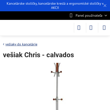
Kancelárske stoličky, kancelárske kreslá a ergonomické stoličky v
✕
AKCII
Panel používateľa
vešiaky do kancelárie
vešiak Chris - calvados