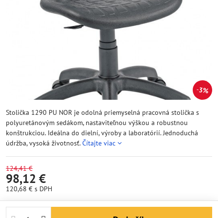
3%
Stolička 1290 PU NOR je odolná priemyselná pracovná stolička s
polyuretánovým sedákom, nastaviteľnou výškou a robustnou
konštrukciou. Ideálna do dielní, výroby a laboratórií. Jednoduchá
údržba, vysoká životnosť.
Čítajte viac
124,41 €
98,12 €
120,68 €
s DPH