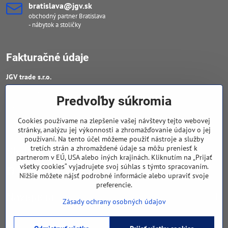
bratislava​@jgv​.sk
obchodný partner Bratislava
- nábytok a stoličky
Fakturačné údaje
JGV trade s​.r​.o​.
IČO : 46909460
Predvoľby súkromia
DIČ : 20223652906
Cookies používame na zlepšenie vašej návštevy tejto webovej
IČ DPH : SK 2023652906
stránky, analýzu jej výkonnosti a zhromažďovanie údajov o jej
používaní. Na tento účel môžeme použiť nástroje a služby
tretích strán a zhromaždené údaje sa môžu preniesť k
Sledujte naše novinky
partnerom v EÚ, USA alebo iných krajinách. Kliknutím na „Prijať
všetky cookies“ vyjadrujete svoj súhlas s týmto spracovaním.
Facebook
Nižšie môžete nájsť podrobné informácie alebo upraviť svoje
preferencie.
Navigácia
Zásady ochrany osobných údajov