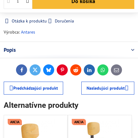
Do košíka
Otázka k produktu
Doručenia
Výrobca:
Antares
Popis
Facebook
Twitter
Bluesky
Pinterest
Reddit
LinkedIn
WhatsApp
E-
mail
Predchádzajúci produkt
Nasledujúci produkt
Alternatívne produkty
AKCIA
AKCIA