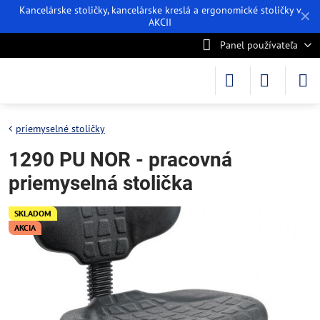
Kancelárske stoličky, kancelárske kreslá a ergonomické stoličky v
✕
AKCII
Panel používateľa
priemyselné stoličky
1290 PU NOR - pracovná
priemyselná stolička
SKLADOM
AKCIA