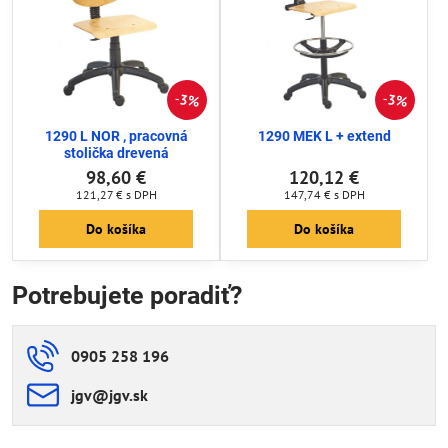
3%
3%
1290 L NOR , pracovná
1290 MEK L + extend
stolička drevená
98,60 €
120,12 €
121,27 €
s DPH
147,74 €
s DPH
Do košíka
Do košíka
Potrebujete poradiť?
0905 258 196
jgv​@jgv​.sk