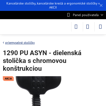
Kancelárske stoličky, kancelárske kreslá a ergonomické stoličky v
✕
AKCII
Panel používateľa
priemyselné stoličky
1290 PU ASYN - dielenská
stolička s chromovou
konštrukciou
AKCIA