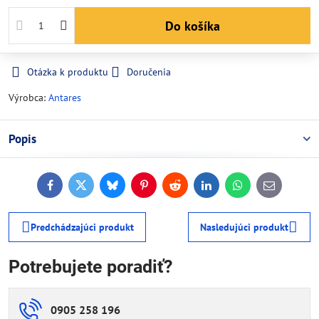
Do košíka
Otázka k produktu
Doručenia
Výrobca:
Antares
Popis
Facebook
Twitter
Bluesky
Pinterest
Reddit
LinkedIn
WhatsApp
E-
mail
Predchádzajúci produkt
Nasledujúci produkt
Potrebujete poradiť?
0905 258 196