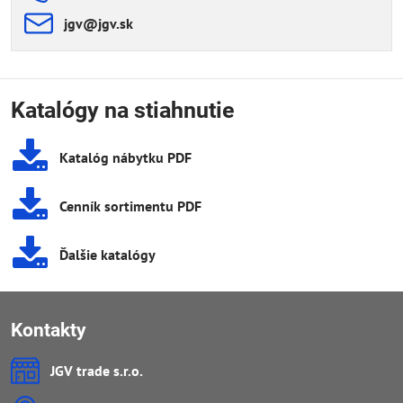
jgv​@jgv​.sk
Katalógy na stiahnutie
Katalóg nábytku PDF
Cenník sortimentu PDF
Ďalšie katalógy
Kontakty
JGV trade s​.r​.o​.