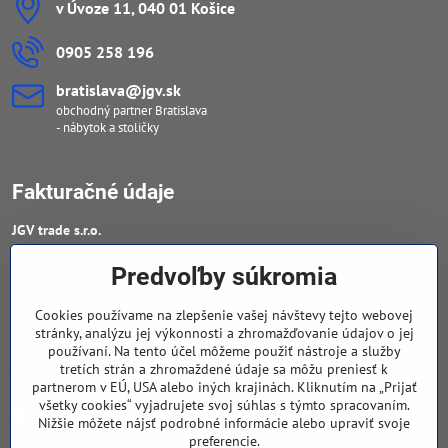
v Úvoze 11, 040 01 Košice
0905 258 196
bratislava​@jgv​.sk
obchodný partner Bratislava
- nábytok a stoličky
Fakturačné údaje
JGV trade s​.r​.o​.
IČO : 46909460
Predvoľby súkromia
DIČ : 20223652906
Cookies používame na zlepšenie vašej návštevy tejto webovej
IČ DPH : SK 2023652906
stránky, analýzu jej výkonnosti a zhromažďovanie údajov o jej
používaní. Na tento účel môžeme použiť nástroje a služby
tretích strán a zhromaždené údaje sa môžu preniesť k
Sledujte naše novinky
partnerom v EÚ, USA alebo iných krajinách. Kliknutím na „Prijať
všetky cookies“ vyjadrujete svoj súhlas s týmto spracovaním.
Facebook
Nižšie môžete nájsť podrobné informácie alebo upraviť svoje
preferencie.