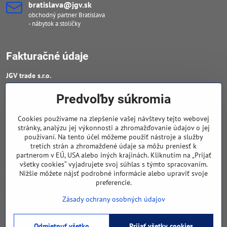
bratislava​@jgv​.sk
obchodný partner Bratislava
- nábytok a stoličky
Fakturačné údaje
JGV trade s​.r​.o​.
IČO : 46909460
Predvoľby súkromia
DIČ : 20223652906
Cookies používame na zlepšenie vašej návštevy tejto webovej
IČ DPH : SK 2023652906
stránky, analýzu jej výkonnosti a zhromažďovanie údajov o jej
používaní. Na tento účel môžeme použiť nástroje a služby
tretích strán a zhromaždené údaje sa môžu preniesť k
Sledujte naše novinky
partnerom v EÚ, USA alebo iných krajinách. Kliknutím na „Prijať
všetky cookies“ vyjadrujete svoj súhlas s týmto spracovaním.
Facebook
Nižšie môžete nájsť podrobné informácie alebo upraviť svoje
preferencie.
Navigácia
Zásady ochrany osobných údajov
Odmietnuť všetko
©
2026
Copyright
Prijať všetky cookies