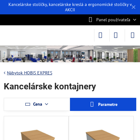
Kancelárske stoličky, kancelárske kreslá a ergonomické stoličky v
✕
AKCII
Panel používateľa
Nábytok HOBIS EXPRES
Kancelárske kontajnery
Cena
Parametre