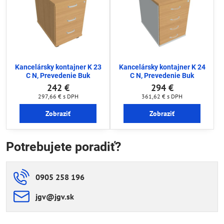
Kancelársky kontajner K 23
Kancelársky kontajner K 24
C N, Prevedenie Buk
C N, Prevedenie Buk
242 €
294 €
297,66 €
s DPH
361,62 €
s DPH
Zobraziť
Zobraziť
Potrebujete poradiť?
0905 258 196
jgv​@jgv​.sk