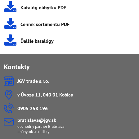
Katalóg nábytku PDF
Cenník sortimentu PDF
Ďalšie katalógy
Kontakty
JGV trade s​.r​.o​.
v Úvoze 11, 040 01 Košice
0905 258 196
bratislava​@jgv​.sk
obchodný partner Bratislava
- nábytok a stoličky