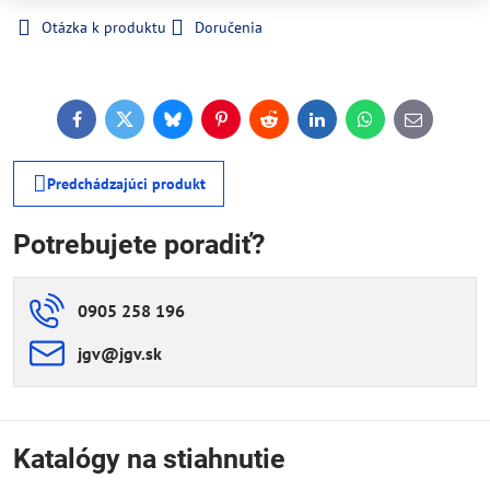
Otázka k produktu
Doručenia
Facebook
Twitter
Bluesky
Pinterest
Reddit
LinkedIn
WhatsApp
E-
mail
Predchádzajúci produkt
Potrebujete poradiť?
0905 258 196
jgv​@jgv​.sk
Katalógy na stiahnutie