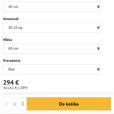
Hmotnosť
Hĺbka
Prevedenie
294 €
361,62 €
s DPH
Do košíka