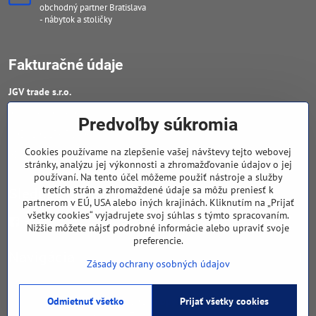
obchodný partner Bratislava
- nábytok a stoličky
Fakturačné údaje
JGV trade s​.r​.o​.
IČO : 46909460
Predvoľby súkromia
DIČ : 20223652906
Cookies používame na zlepšenie vašej návštevy tejto webovej
IČ DPH : SK 2023652906
stránky, analýzu jej výkonnosti a zhromažďovanie údajov o jej
používaní. Na tento účel môžeme použiť nástroje a služby
tretích strán a zhromaždené údaje sa môžu preniesť k
Sledujte naše novinky
partnerom v EÚ, USA alebo iných krajinách. Kliknutím na „Prijať
všetky cookies“ vyjadrujete svoj súhlas s týmto spracovaním.
Facebook
Nižšie môžete nájsť podrobné informácie alebo upraviť svoje
preferencie.
Navigácia
Zásady ochrany osobných údajov
Odmietnuť všetko
Prijať všetky cookies
©
2026
Copyright