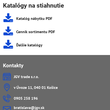
Katalógy na stiahnutie
Katalóg nábytku PDF
Cenník sortimentu PDF
Ďalšie katalógy
Kontakty
JGV trade s​.r​.o​.
v Úvoze 11, 040 01 Košice
0905 258 196
bratislava​@jgv​.sk