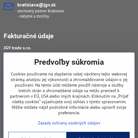
bratislava​@jgv​.sk
obchodný partner Bratislava
- nábytok a stoličky
Fakturačné údaje
JGV trade s​.r​.o​.
IČO : 46909460
Predvoľby súkromia
DIČ : 20223652906
Cookies používame na zlepšenie vašej návštevy tejto webovej
IČ DPH : SK 2023652906
stránky, analýzu jej výkonnosti a zhromažďovanie údajov o jej
používaní. Na tento účel môžeme použiť nástroje a služby
tretích strán a zhromaždené údaje sa môžu preniesť k
Sledujte naše novinky
partnerom v EÚ, USA alebo iných krajinách. Kliknutím na „Prijať
všetky cookies“ vyjadrujete svoj súhlas s týmto spracovaním.
Facebook
Nižšie môžete nájsť podrobné informácie alebo upraviť svoje
preferencie.
Navigácia
Zásady ochrany osobných údajov