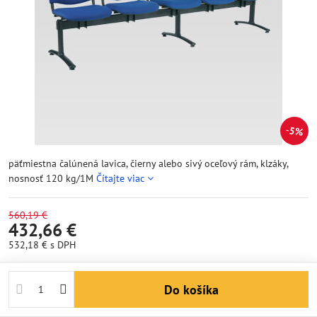
5%
päťmiestna čalúnená lavica, čierny alebo sivý oceľový rám, klzáky,
nosnosť 120 kg/1M
Čítajte viac
560,19 €
432,66 €
532,18 €
s DPH
Do košíka