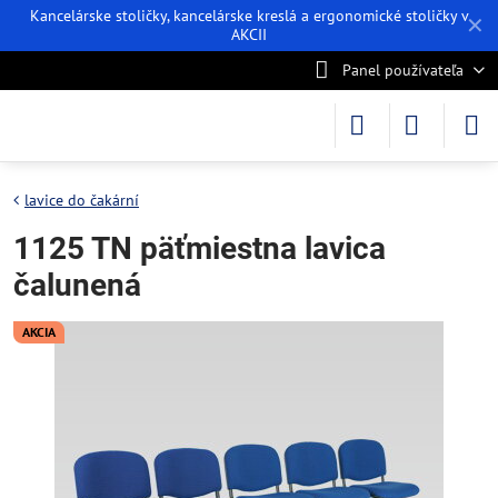
Kancelárske stoličky, kancelárske kreslá a ergonomické stoličky v
✕
AKCII
Panel používateľa
lavice do čakární
1125 TN päťmiestna lavica
čalunená
AKCIA