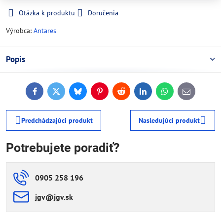
Otázka k produktu
Doručenia
Výrobca:
Antares
Popis
Facebook
Twitter
Bluesky
Pinterest
Reddit
LinkedIn
WhatsApp
E-
mail
Predchádzajúci produkt
Nasledujúci produkt
Potrebujete poradiť?
0905 258 196
jgv​@jgv​.sk