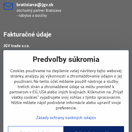
bratislava​@jgv​.sk
obchodný partner Bratislava
- nábytok a stoličky
Fakturačné údaje
JGV trade s​.r​.o​.
IČO : 46909460
Predvoľby súkromia
DIČ : 20223652906
Cookies používame na zlepšenie vašej návštevy tejto webovej
IČ DPH : SK 2023652906
stránky, analýzu jej výkonnosti a zhromažďovanie údajov o jej
používaní. Na tento účel môžeme použiť nástroje a služby
tretích strán a zhromaždené údaje sa môžu preniesť k
Sledujte naše novinky
partnerom v EÚ, USA alebo iných krajinách. Kliknutím na „Prijať
všetky cookies“ vyjadrujete svoj súhlas s týmto spracovaním.
Facebook
Nižšie môžete nájsť podrobné informácie alebo upraviť svoje
preferencie.
Navigácia
Zásady ochrany osobných údajov