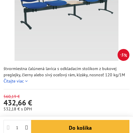
5%
štvormiestna čalúnená lavica s odkladacím stolíkom z bukovej
preglejky, čierny alebo sivý oceľový rám, klzáky, nosnosť 120 kg/1M
Čítajte viac
560,19 €
432,66 €
532,18 €
s DPH
Do košíka