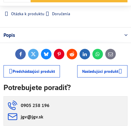
Otázka k produktu
Doručenia
Popis
Facebook
Twitter
Bluesky
Pinterest
Reddit
LinkedIn
WhatsApp
E-
mail
Predchádzajúci produkt
Nasledujúci produkt
Potrebujete poradiť?
0905 258 196
jgv​@jgv​.sk