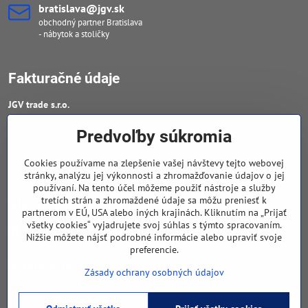
bratislava​@jgv​.sk
obchodný partner Bratislava
- nábytok a stoličky
Fakturačné údaje
JGV trade s​.r​.o​.
IČO : 46909460
Predvoľby súkromia
DIČ : 20223652906
Cookies používame na zlepšenie vašej návštevy tejto webovej
IČ DPH : SK 2023652906
stránky, analýzu jej výkonnosti a zhromažďovanie údajov o jej
používaní. Na tento účel môžeme použiť nástroje a služby
tretích strán a zhromaždené údaje sa môžu preniesť k
Sledujte naše novinky
partnerom v EÚ, USA alebo iných krajinách. Kliknutím na „Prijať
všetky cookies“ vyjadrujete svoj súhlas s týmto spracovaním.
Facebook
Nižšie môžete nájsť podrobné informácie alebo upraviť svoje
preferencie.
Navigácia
Zásady ochrany osobných údajov