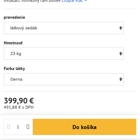
ovládači. hliníkový rám odliev
Čítajte viac
prevedenie
Hmotnosť
Farba látky
399,90 €
491,88 €
s DPH
Do košíka