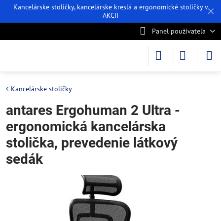
Kancelárske stoličky, kancelárske kreslá a ergonomické stoličky v
✕
AKCII
Panel používateľa
Kancelárske stoličky
antares Ergohuman 2 Ultra -
ergonomická kancelárska
stolička, prevedenie látkový
sedák