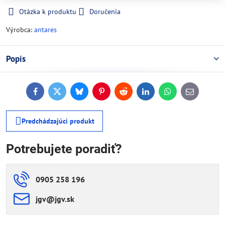
Otázka k produktu
Doručenia
Výrobca:
antares
Popis
Facebook
Twitter
Bluesky
Pinterest
Reddit
LinkedIn
WhatsApp
E-
mail
Predchádzajúci produkt
Potrebujete poradiť?
0905 258 196
jgv​@jgv​.sk