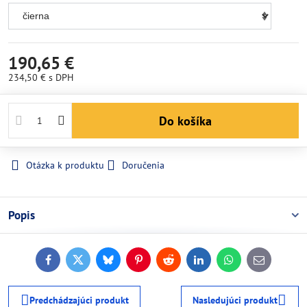
190,65 €
234,50 €
s DPH
Do košíka
Otázka k produktu
Doručenia
Popis
Facebook
Twitter
Bluesky
Pinterest
Reddit
LinkedIn
WhatsApp
E-
mail
Predchádzajúci produkt
Nasledujúci produkt