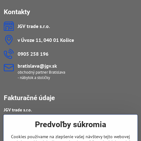
Kontakty
JGV trade s​.r​.o​.
v Úvoze 11, 040 01 Košice
0905 258 196
bratislava​@jgv​.sk
obchodný partner Bratislava
- nábytok a stoličky
Fakturačné údaje
JGV trade s​.r​.o​.
IČO : 46909460
Predvoľby súkromia
DIČ : 20223652906
Cookies používame na zlepšenie vašej návštevy tejto webovej
IČ DPH : SK 2023652906