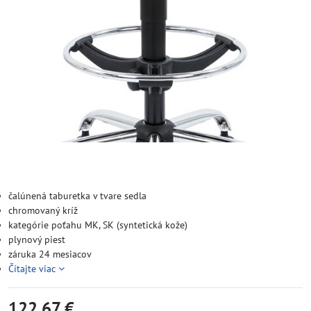
čalúnená taburetka v tvare sedla
chromovaný kríž
kategórie poťahu MK, SK (syntetická kože)
plynový piest
záruka 24 mesiacov
Čítajte viac
122,67 €