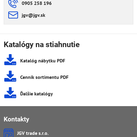
0905 258 196
jgv​@jgv​.sk
Katalógy na stiahnutie
Katalóg nábytku PDF
Cenník sortimentu PDF
Ďalšie katalógy
Kontakty
JGV trade s​.r​.o​.