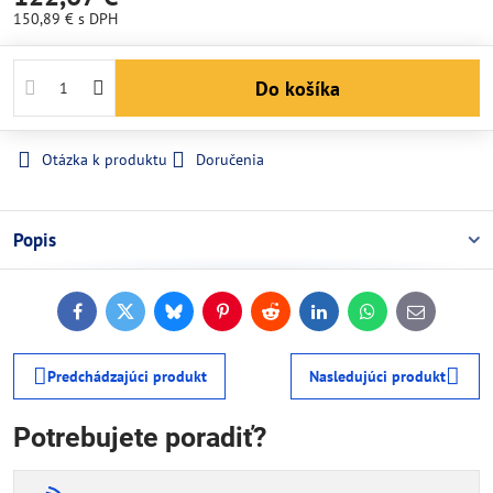
150,89 €
s DPH
Do košíka
Otázka k produktu
Doručenia
Popis
Facebook
Twitter
Bluesky
Pinterest
Reddit
LinkedIn
WhatsApp
E-
mail
Predchádzajúci produkt
Nasledujúci produkt
Potrebujete poradiť?