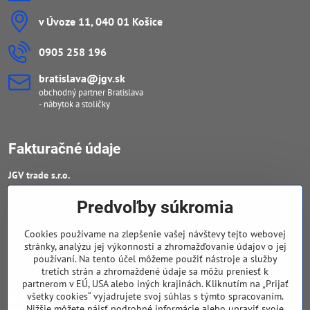
v Úvoze 11, 040 01 Košice
0905 258 196
bratislava​@jgv​.sk
obchodný partner Bratislava
- nábytok a stoličky
Fakturačné údaje
JGV trade s​.r​.o​.
IČO : 46909460
Predvoľby súkromia
DIČ : 20223652906
Cookies používame na zlepšenie vašej návštevy tejto webovej
IČ DPH : SK 2023652906
stránky, analýzu jej výkonnosti a zhromažďovanie údajov o jej
používaní. Na tento účel môžeme použiť nástroje a služby
tretích strán a zhromaždené údaje sa môžu preniesť k
Sledujte naše novinky
partnerom v EÚ, USA alebo iných krajinách. Kliknutím na „Prijať
všetky cookies“ vyjadrujete svoj súhlas s týmto spracovaním.
Facebook
Nižšie môžete nájsť podrobné informácie alebo upraviť svoje